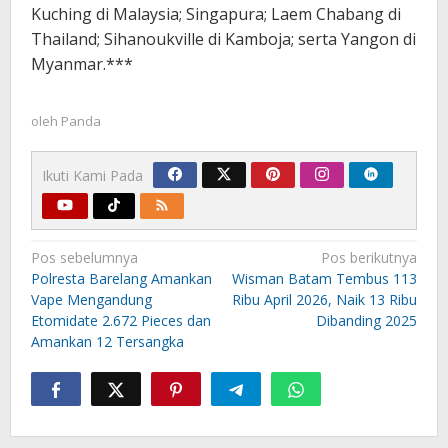
Kuching di Malaysia; Singapura; Laem Chabang di
Thailand; Sihanoukville di Kamboja; serta Yangon di
Myanmar.***
oleh
Panda
Ikuti Kami Pada
Navigasi
Pos sebelumnya
Pos berikutnya
pos
Polresta Barelang Amankan
Wisman Batam Tembus 113
Vape Mengandung
Ribu April 2026, Naik 13 Ribu
Etomidate 2.672 Pieces dan
Dibanding 2025
Amankan 12 Tersangka