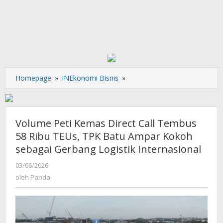
Volume
Homepage
»
INEkonomi Bisnis
»
Peti
Kemas
Direct
Call
Volume Peti Kemas Direct Call Tembus
Tembus
58 Ribu TEUs, TPK Batu Ampar Kokoh
58
sebagai Gerbang Logistik Internasional
Ribu
TEUs,
oleh
03/06/2026
TPK
Panda
oleh
Panda
Batu
Ampar
Kokoh
sebagai