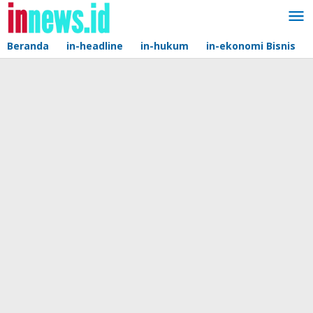
Lewati
ke
konten
Beranda
in-headline
in-hukum
in-ekonomi Bisnis