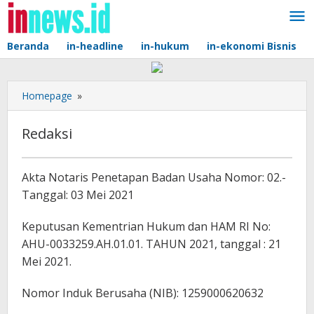
Lewati
ke
konten
Beranda
in-headline
in-hukum
in-ekonomi Bisnis
Redaksi
Homepage
»
Redaksi
08/07/2024
Akta Notaris Penetapan Badan Usaha Nomor: 02.-
oleh
Tanggal: 03 Mei 2021
redaksi
Keputusan Kementrian Hukum dan HAM RI No:
AHU-0033259.AH.01.01. TAHUN 2021, tanggal : 21
Mei 2021.
Nomor Induk Berusaha (NIB): 1259000620632