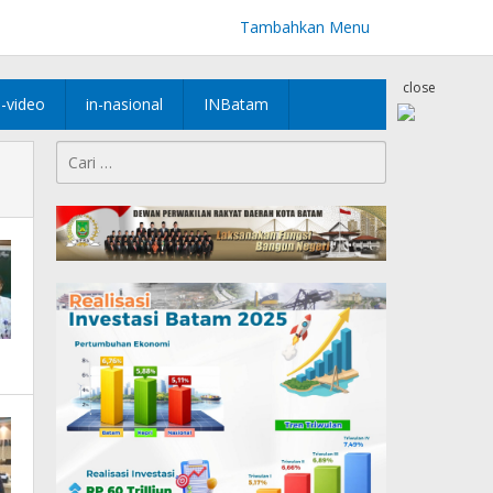
Tambahkan Menu
close
n-video
in-nasional
INBatam
Cari
untuk: