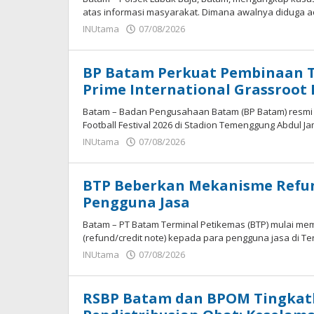
atas informasi masyarakat. Dimana awalnya diduga 
oleh
INUtama
07/08/2026
Panda
BP Batam Perkuat Pembinaan 
Prime International Grassroot F
Batam – Badan Pengusahaan Batam (BP Batam) resmi 
Football Festival 2026 di Stadion Temenggung Abdul Ja
oleh
INUtama
07/08/2026
Panda
BTP Beberkan Mekanisme Refun
Pengguna Jasa
Batam – PT Batam Terminal Petikemas (BTP) mulai 
(refund/credit note) kepada para pengguna jasa di Te
oleh
INUtama
07/08/2026
Panda
RSBP Batam dan BPOM Tingkat