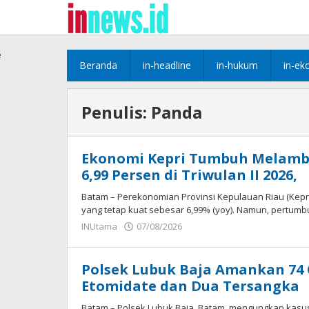
Lewati
ke
konten
e
Beranda
in-headline
in-hukum
in-ek
Penulis:
Panda
Ekonomi Kepri Tumbuh Melambat
6,99 Persen di Triwulan II 2026,
Batam – Perekonomian Provinsi Kepulauan Riau (Kepr
yang tetap kuat sebesar 6,99% (yoy). Namun, pertumb
oleh
INUtama
07/08/2026
Panda
Polsek Lubuk Baja Amankan 74
Etomidate dan Dua Tersangka
Batam – Polsek Lubuk Baja, Batam, mengungkap kasus t