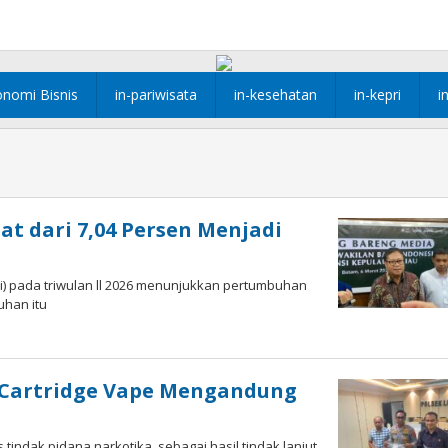
onomi Bisnis
in-pariwisata
in-kesehatan
in-kepri
i
 dari 7,04 Persen Menjadi
i) pada triwulan ll 2026 menunjukkan pertumbuhan
uhan itu
 Cartridge Vape Mengandung
indak pidana narkotika, sebagai hasil tindak lanjut