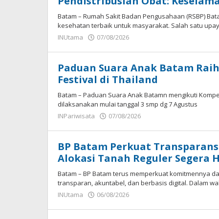
Pendistribusian Obat: Keselama
Batam – Rumah Sakit Badan Pengusahaan (RSBP) Ba
kesehatan terbaik untuk masyarakat. Salah satu u
oleh
INUtama
07/08/2026
Panda
Paduan Suara Anak Batam Raih 
Festival di Thailand
Batam – Paduan Suara Anak Batamn mengikuti Kompetis
dilaksanakan mulai tanggal 3 smp dg 7 Agustus
oleh
INPariwisata
07/08/2026
Panda
BP Batam Perkuat Transparans
Alokasi Tanah Reguler Segera H
Batam – BP Batam terus memperkuat komitmennya da
transparan, akuntabel, dan berbasis digital. Dalam wa
oleh
INUtama
06/08/2026
Panda