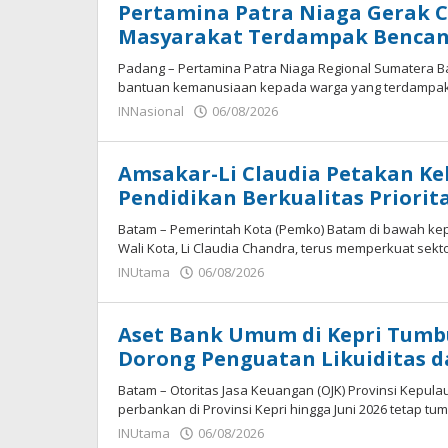
Pertamina Patra Niaga Gerak C
Masyarakat Terdampak Bencana
Padang – Pertamina Patra Niaga Regional Sumatera B
bantuan kemanusiaan kepada warga yang terdampak b
oleh
INNasional
06/08/2026
Panda
Amsakar-Li Claudia Petakan Ke
Pendidikan Berkualitas Priori
Batam – Pemerintah Kota (Pemko) Batam di bawah ke
Wali Kota, Li Claudia Chandra, terus memperkuat sekt
oleh
INUtama
06/08/2026
Panda
Aset Bank Umum di Kepri Tumbuh
Dorong Penguatan Likuiditas 
Batam – Otoritas Jasa Keuangan (OJK) Provinsi Kepul
perbankan di Provinsi Kepri hingga Juni 2026 tetap tu
oleh
INUtama
06/08/2026