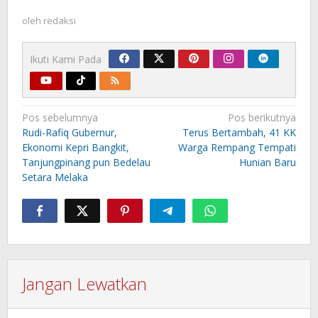
oleh
redaksi
Ikuti Kami Pada
Navigasi
Pos sebelumnya
Pos berikutnya
pos
Rudi-Rafiq Gubernur,
Terus Bertambah, 41 KK
Ekonomi Kepri Bangkit,
Warga Rempang Tempati
Tanjungpinang pun Bedelau
Hunian Baru
Setara Melaka
Jangan Lewatkan