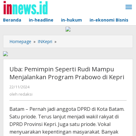
Lewati
ke
konten
Beranda
in-headline
in-hukum
in-ekonomi Bisnis
Uba:
Homepage
»
INKepri
»
Pemimpin
Seperti
Rudi
Mampu
Uba: Pemimpin Seperti Rudi Mampu
Menjalankan
Menjalankan Program Prabowo di Kepri
Program
Prabowo
oleh
22/11/2024
redaksi
di
oleh
redaksi
Kepri
Batam – Pernah jadi anggota DPRD di Kota Batam.
Satu priode. Terus lanjut menjadi wakil rakyat di
DPRD Provinsi Kepri. Juga satu priode. Vokal
menyuarakan kepentingan masyarakat. Banyak