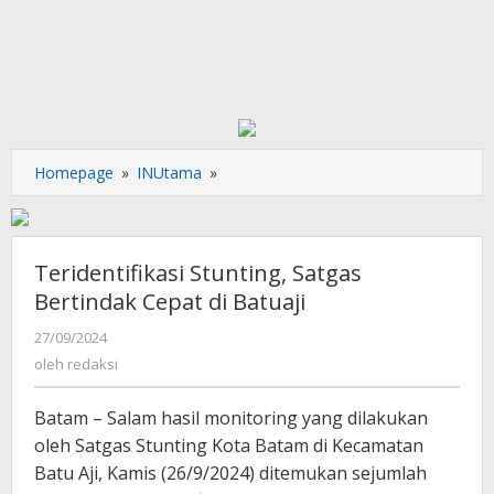
Teridentifikasi
Homepage
»
INUtama
»
Stunting,
Satgas
Bertindak
Cepat
Teridentifikasi Stunting, Satgas
di
Bertindak Cepat di Batuaji
Batuaji
oleh
27/09/2024
redaksi
oleh
redaksi
Batam – Salam hasil monitoring yang dilakukan
oleh Satgas Stunting Kota Batam di Kecamatan
Batu Aji, Kamis (26/9/2024) ditemukan sejumlah