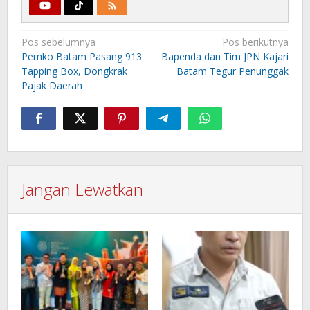
Navigasi
Pos sebelumnya
Pos berikutnya
pos
Pemko Batam Pasang 913
Bapenda dan Tim JPN Kajari
Tapping Box, Dongkrak
Batam Tegur Penunggak
Pajak Daerah
Jangan Lewatkan