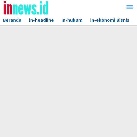
Lewati
ke
konten
Beranda
in-headline
in-hukum
in-ekonomi Bisnis