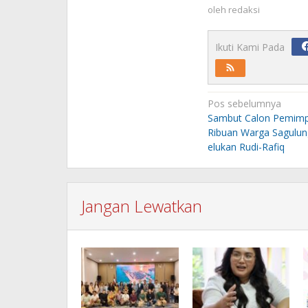
oleh
redaksi
Ikuti Kami Pada
Navigasi
Pos sebelumnya
pos
Sambut Calon Pemimpi
Ribuan Warga Sagulung
elukan Rudi-Rafiq
Jangan Lewatkan