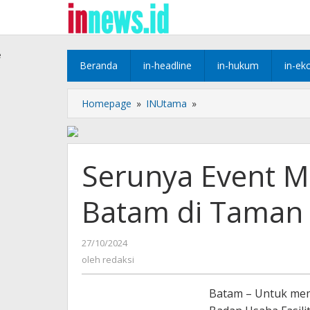
Lewati
ke
konten
e
Beranda
in-headline
in-hukum
in-ek
Serunya
Homepage
»
INUtama
»
Event
Mancing
Mania
BP
Serunya Event M
Batam
di
Batam di Taman
Taman
Rusa
oleh
27/10/2024
redaksi
oleh
redaksi
Batam – ⁠Untuk mem