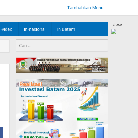
Tambahkan Menu
close
n-video
in-nasional
INBatam
Cari
untuk: