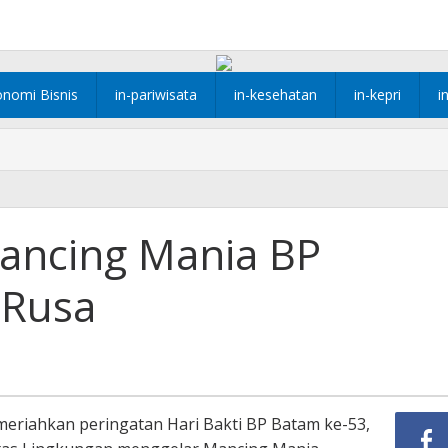
onomi Bisnis
in-pariwisata
in-kesehatan
in-kepri
i
ancing Mania BP
 Rusa
eriahkan peringatan Hari Bakti BP Batam ke-53,