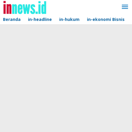
Lewati
ke
konten
Beranda
in-headline
in-hukum
in-ekonomi Bisnis