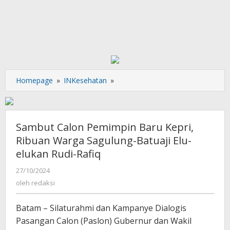
Sambut
Homepage
»
INKesehatan
»
Calon
Pemimpin
Baru
Kepri,
Sambut Calon Pemimpin Baru Kepri,
Ribuan
Ribuan Warga Sagulung-Batuaji Elu-
Warga
elukan Rudi-Rafiq
Sagulung-
Batuaji
oleh
27/10/2024
Elu-
redaksi
oleh
redaksi
elukan
Rudi-
Batam – Silaturahmi dan Kampanye Dialogis
Rafiq
Pasangan Calon (Paslon) Gubernur dan Wakil