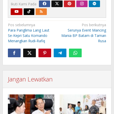
Ikuti Kami Pada
Navigasi
Pos sebelumnya
Pos berikutnya
pos
Para Panglima Lang Laut
Serunya Event Mancing
Se-Kepri Satu Komando
Mania BP Batam di Taman
Menangkan Rudi-Rafiq
Rusa
Jangan Lewatkan