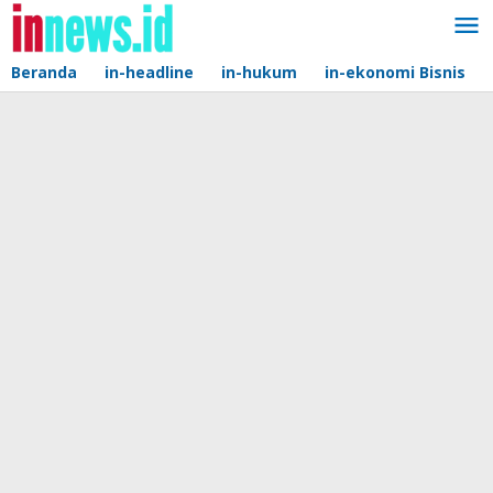
Lewati
ke
konten
Beranda
in-headline
in-hukum
in-ekonomi Bisnis