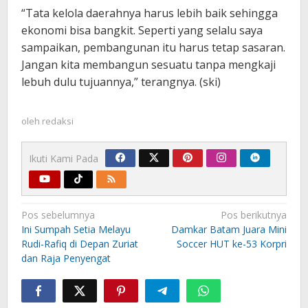
“Tata kelola daerahnya harus lebih baik sehingga
ekonomi bisa bangkit. Seperti yang selalu saya
sampaikan, pembangunan itu harus tetap sasaran.
Jangan kita membangun sesuatu tanpa mengkaji
lebuh dulu tujuannya,” terangnya. (ski)
oleh
redaksi
Ikuti Kami Pada
Navigasi
Pos sebelumnya
Pos berikutnya
pos
Ini Sumpah Setia Melayu
Damkar Batam Juara Mini
Rudi-Rafiq di Depan Zuriat
Soccer HUT ke-53 Korpri
dan Raja Penyengat