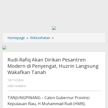
Rudi-
Homepage
»
INKesehatan
»
Rafiq
Akan
Dirikan
Pesantren
Rudi-Rafiq Akan Dirikan Pesantren
Modern
Modern di Penyengat, Huzrin Langsung
di
Wakafkan Tanah
Penyengat,
Huzrin
oleh
10/11/2024
Langsung
redaksi
oleh
redaksi
Wakafkan
Tanah
TANJUNGPINANG – Calon Gubernur Provinsi
Kepulauan Riau, H Muhammad Rudi (HMR),