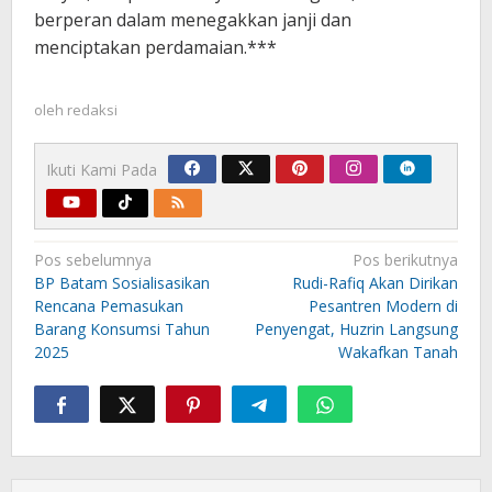
berperan dalam menegakkan janji dan
menciptakan perdamaian.***
oleh
redaksi
Ikuti Kami Pada
Navigasi
Pos sebelumnya
Pos berikutnya
pos
BP Batam Sosialisasikan
Rudi-Rafiq Akan Dirikan
Rencana Pemasukan
Pesantren Modern di
Barang Konsumsi Tahun
Penyengat, Huzrin Langsung
2025
Wakafkan Tanah