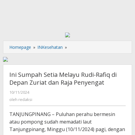
Ini
Homepage
»
INKesehatan
»
Sumpah
Setia
Melayu
Rudi-
Ini Sumpah Setia Melayu Rudi-Rafiq di
Rafiq
Depan Zuriat dan Raja Penyengat
di
Depan
oleh
10/11/2024
redaksi
Zuriat
oleh
redaksi
dan
Raja
TANJUNGPINANG – Puluhan perahu bermesin
Penyengat
atau pompong sudah memadati laut
Tanjungpinang, Minggu (10/11/2024) pagi, dengan