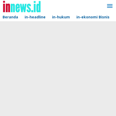
Lewati
ke
konten
Beranda
in-headline
in-hukum
in-ekonomi Bisnis