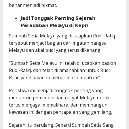
benar menjadi hikmat.
𝗝𝗮𝗱𝗶 𝗧𝗼𝗻𝗴𝗴𝗮𝗸 𝗣𝗲𝗻𝘁𝗶𝗻𝗴 𝗦𝗲𝗷𝗮𝗿𝗮𝗵
𝗣𝗲𝗿𝗮𝗱𝗮𝗯𝗮𝗻 𝗠𝗲𝗹𝗮𝘆𝘂 𝗱𝗶 𝗞𝗲𝗽𝗿𝗶
Sumpah Setia Melayu yang di ucapkan Rudi-Rafiq
tersebut menjadi bagian dari ingatan bangsa
Melayu dan akal budi yang terus dikenang.
“Sumpah Setia Melayu ini telah di ucapkan paslon
Rudi-Rafiq, dan telah di amanahkan untuk Rudi-
Rafiq yang amanah menerima sumpah ini”.
Peristiwa ini menjadi tonggak penting yang
menuntun pemimpin dan rakyat Melayu untuk
terus menjaga, memelihara, dan membangun
kawasan ini dengan pencapaian yang gemilang.
Sejarah itu berulang. Seperti Sumpah Setia Sang