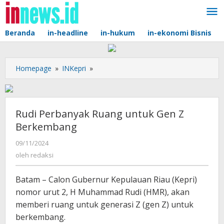
Lewati
ke
konten
Beranda
in-headline
in-hukum
in-ekonomi Bisnis
Rudi
Homepage
»
INKepri
»
Perbanyak
Ruang
untuk
Gen
Rudi Perbanyak Ruang untuk Gen Z
Z
Berkembang
Berkembang
oleh
09/11/2024
redaksi
oleh
redaksi
Batam – Calon Gubernur Kepulauan Riau (Kepri)
nomor urut 2, H Muhammad Rudi (HMR), akan
memberi ruang untuk generasi Z (gen Z) untuk
berkembang.