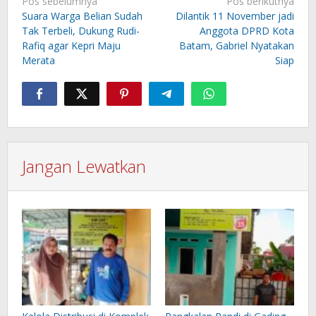
Navigasi
Pos sebelumnya
Pos berikutnya
pos
Suara Warga Belian Sudah
Dilantik 11 November jadi
Tak Terbeli, Dukung Rudi-
Anggota DPRD Kota
Rafiq agar Kepri Maju
Batam, Gabriel Nyatakan
Merata
Siap
Jangan Lewatkan