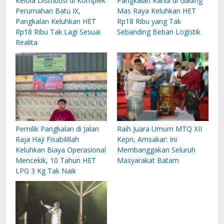
Kelola Distribusi di Komplek
Pangkalan Randi di Gading
Perumahan Batu IX,
Mas Raya Keluhkan HET
Pangkalan Keluhkan HET
Rp18 Ribu yang Tak
Rp18 Ribu Tak Lagi Sesuai
Sebanding Beban Logistik
Realita
Pemilik Pangkalan di Jalan
Raih Juara Umum MTQ XII
Raja Haji Fisabilillah
Kepri, Amsakar: Ini
Keluhkan Biaya Operasional
Membanggakan Seluruh
Mencekik, 10 Tahun HET
Masyarakat Batam
LPG 3 Kg Tak Naik