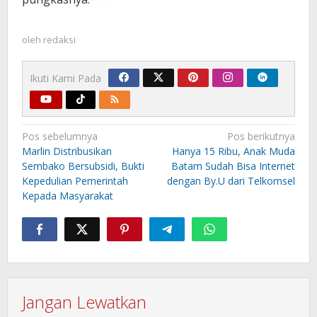
oleh
redaksi
Ikuti Kami Pada
Navigasi
Pos sebelumnya
Pos berikutnya
pos
Marlin Distribusikan
Hanya 15 Ribu, Anak Muda
Sembako Bersubsidi, Bukti
Batam Sudah Bisa Internet
Kepedulian Pemerintah
dengan By.U dari Telkomsel
Kepada Masyarakat
Jangan Lewatkan