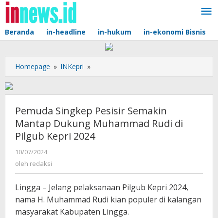
Lewati
ke
konten
Beranda
in-headline
in-hukum
in-ekonomi Bisnis
Pemuda
Homepage
»
INKepri
»
Singkep
Pesisir
Semakin
Mantap
Pemuda Singkep Pesisir Semakin
Dukung
Mantap Dukung Muhammad Rudi di
Muhammad
Pilgub Kepri 2024
Rudi
di
oleh
10/07/2024
Pilgub
redaksi
oleh
redaksi
Kepri
2024
Lingga – Jelang pelaksanaan Pilgub Kepri 2024,
nama H. Muhammad Rudi kian populer di kalangan
masyarakat Kabupaten Lingga.