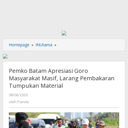
Pemko
Homepage
»
INUtama
»
Batam
Apresiasi
Goro
Masyarakat
Pemko Batam Apresiasi Goro
Masif,
Masyarakat Masif, Larang Pembakaran
Larang
Tumpukan Material
Pembakaran
Tumpukan
oleh
08/06/2026
Material
Panda
oleh
Panda