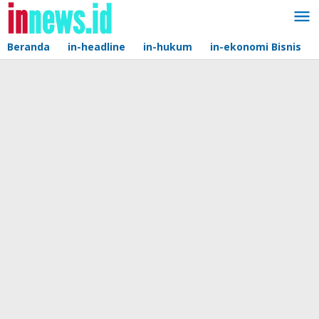
Lewati
ke
konten
Beranda
in-headline
in-hukum
in-ekonomi Bisnis