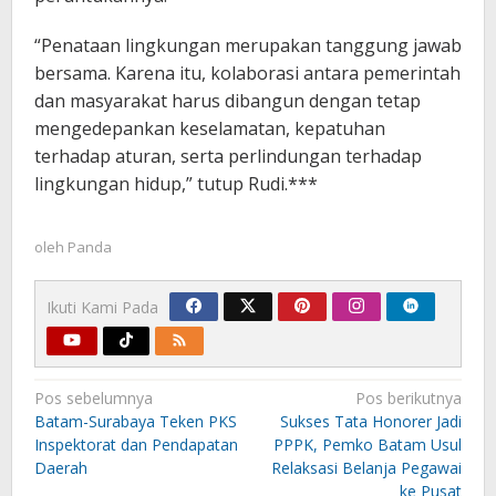
“Penataan lingkungan merupakan tanggung jawab
bersama. Karena itu, kolaborasi antara pemerintah
dan masyarakat harus dibangun dengan tetap
mengedepankan keselamatan, kepatuhan
terhadap aturan, serta perlindungan terhadap
lingkungan hidup,” tutup Rudi.***
oleh
Panda
Ikuti Kami Pada
Navigasi
Pos sebelumnya
Pos berikutnya
pos
Batam-Surabaya Teken PKS
Sukses Tata Honorer Jadi
Inspektorat dan Pendapatan
PPPK, Pemko Batam Usul
Daerah
Relaksasi Belanja Pegawai
ke Pusat