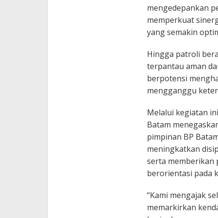
mengedepankan pen
memperkuat sinergi
yang semakin optim
Hingga patroli bera
terpantau aman da
berpotensi mengha
mengganggu keter
Melalui kegiatan i
Batam menegaskan
pimpinan BP Batam
meningkatkan disip
serta memberikan p
berorientasi pada 
“Kami mengajak sel
memarkirkan kendar