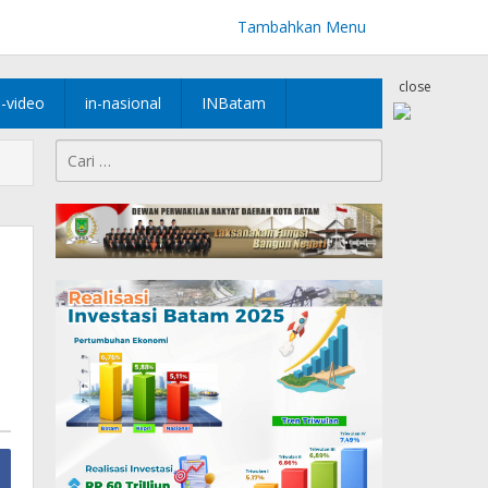
Tambahkan Menu
close
n-video
in-nasional
INBatam
Cari
untuk: