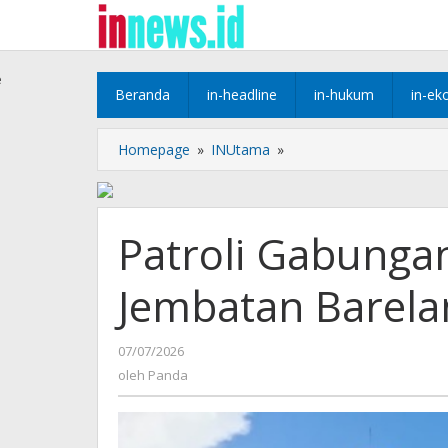
Lewati
ke
konten
e
Beranda
in-headline
in-hukum
in-ek
Patroli
Homepage
»
INUtama
»
Gabungan
Tertibkan
Parkir
di
Patroli Gabungan
Jembatan
Barelang
Jembatan Barela
oleh
07/07/2026
Panda
oleh
Panda