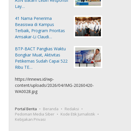
ASN Batam Lebih Responsif
Lay…
41 Nama Penerima
Beasiswa di Kampus
Terbaik, Program Prioritas
Amsakar-Li Claudi…
BTP-BACT Pangkas Waktu
Bongkar Muat, Aktivitas
Petikemas Sudah Capai 522
Ribu TE…
https://innews.id/wp-
content/uploads/2026/04/IMG-20260420-
WA0028.jpg
Portal Berita
Beranda
Redaksi
Pedoman Media Siber
Kode Etik Jurnalistik
Kebijakan Privasi