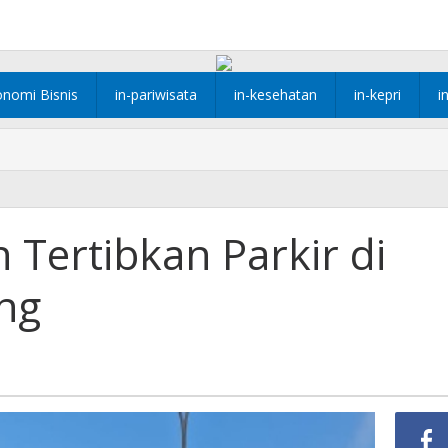
onomi Bisnis
in-pariwisata
in-kesehatan
in-kepri
i
 Tertibkan Parkir di
ng