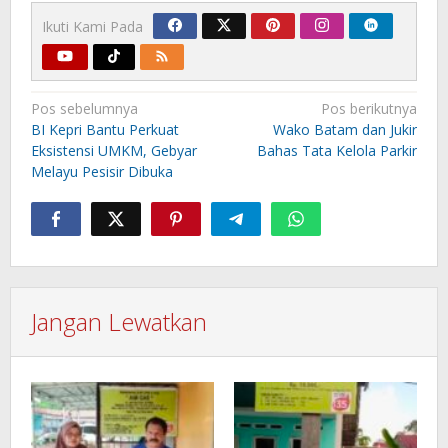
Ikuti Kami Pada
Navigasi
Pos sebelumnya
Pos berikutnya
pos
BI Kepri Bantu Perkuat
Wako Batam dan Jukir
Eksistensi UMKM, Gebyar
Bahas Tata Kelola Parkir
Melayu Pesisir Dibuka
Jangan Lewatkan