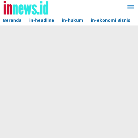
Lewati
ke
konten
Beranda
in-headline
in-hukum
in-ekonomi Bisnis