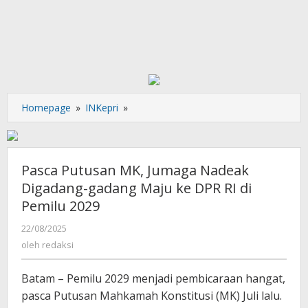
Pasca
Homepage
»
INKepri
»
Putusan
MK,
Jumaga
Nadeak
Pasca Putusan MK, Jumaga Nadeak
Digadang-
Digadang-gadang Maju ke DPR RI di
gadang
Pemilu 2029
Maju
ke
oleh
22/08/2025
DPR
redaksi
oleh
redaksi
RI
di
Batam – Pemilu 2029 menjadi pembicaraan hangat,
Pemilu
pasca Putusan Mahkamah Konstitusi (MK) Juli lalu.
2029