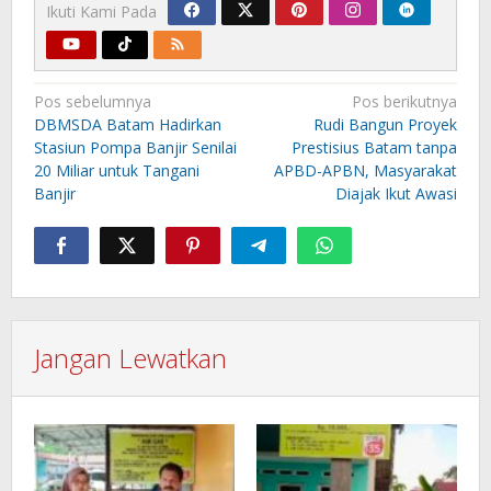
Ikuti Kami Pada
Navigasi
Pos sebelumnya
Pos berikutnya
pos
DBMSDA Batam Hadirkan
Rudi Bangun Proyek
Stasiun Pompa Banjir Senilai
Prestisius Batam tanpa
20 Miliar untuk Tangani
APBD-APBN, Masyarakat
Banjir
Diajak Ikut Awasi
Jangan Lewatkan