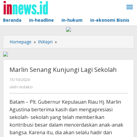
Lewati
ke
konten
Beranda
in-headline
in-hukum
in-ekonomi Bisnis
Marlin
Homepage
»
INKepri
»
Senang
Kunjungi
Lagi
Sekolah
Marlin Senang Kunjungi Lagi Sekolah
oleh
15/10/2024
redaksi
oleh
redaksi
Batam – Plt. Gubernur Kepulauan Riau Hj. Marlin
Agustina berterima kasih dan mengapresiasi
sekolah- sekolah yang telah memberikan
kontribusi besar dalam mencerdaskan anak-anak
bangsa. Karena itu, dia akan selalu hadir dan