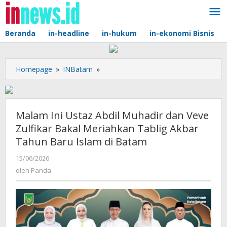
Lewati
ke
konten
Beranda
in-headline
in-hukum
in-ekonomi Bisnis
Malam
Homepage
»
INBatam
»
Ini
Ustaz
Abdil
Muhadir
Malam Ini Ustaz Abdil Muhadir dan Veve
dan
Zulfikar Bakal Meriahkan Tablig Akbar
Veve
Tahun Baru Islam di Batam
Zulfikar
Bakal
oleh
15/06/2026
Meriahkan
Panda
oleh
Panda
Tablig
Akbar
Tahun
Baru
Islam