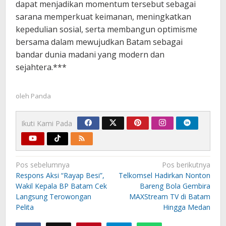
dapat menjadikan momentum tersebut sebagai
sarana memperkuat keimanan, meningkatkan
kepedulian sosial, serta membangun optimisme
bersama dalam mewujudkan Batam sebagai
bandar dunia madani yang modern dan
sejahtera.***
oleh
Panda
Ikuti Kami Pada
Navigasi
Pos sebelumnya
Pos berikutnya
pos
Respons Aksi “Rayap Besi”,
Telkomsel Hadirkan Nonton
Wakil Kepala BP Batam Cek
Bareng Bola Gembira
Langsung Terowongan
MAXStream TV di Batam
Pelita
Hingga Medan