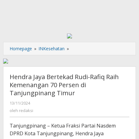
Hendra
Homepage
»
INKesehatan
»
Jaya
Bertekad
Rudi-
Rafiq
Hendra Jaya Bertekad Rudi-Rafiq Raih
Raih
Kemenangan 70 Persen di
Kemenangan
Tanjungpinang Timur
70
Persen
oleh
13/11/2024
di
redaksi
oleh
redaksi
Tanjungpinang
Timur
Tanjungpinang – Ketua Fraksi Partai Nasdem
DPRD Kota Tanjungpinang, Hendra Jaya