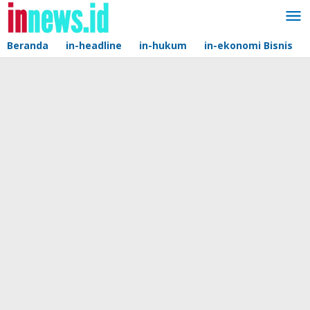
Lewati
ke
konten
Beranda
in-headline
in-hukum
in-ekonomi Bisnis