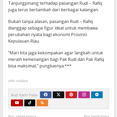
Tanjungpinang terhadap pasangan Rudi – Rafiq
juga terus bertambah dari berbagai kalangan.
Bukan tanpa alasan, pasangan Rudi – Rafiq
dianggap sebagai figur ideal untuk membawa
perubahan nyata bagi ekonomi Provinsi
Kepulauan Riau.
“Mari kita jaga kekompakan agar langkah untuk
meraih kemenangan bagi Pak Rudi dan Pak Rafiq
bisa maksimal,” pungkasnya.***
oleh
redaksi
Ikuti Kami Pada
Navigasi
Pos sebelumnya
Pos berikutnya