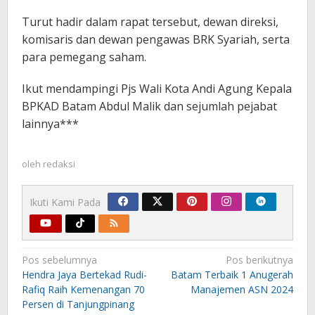
Turut hadir dalam rapat tersebut, dewan direksi,
komisaris dan dewan pengawas BRK Syariah, serta
para pemegang saham.
Ikut mendampingi Pjs Wali Kota Andi Agung Kepala
BPKAD Batam Abdul Malik dan sejumlah pejabat
lainnya***
oleh
redaksi
Ikuti Kami Pada
Navigasi
Pos sebelumnya
Pos berikutnya
pos
Hendra Jaya Bertekad Rudi-
Batam Terbaik 1 Anugerah
Rafiq Raih Kemenangan 70
Manajemen ASN 2024
Persen di Tanjungpinang