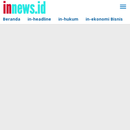
Lewati
ke
konten
Beranda
in-headline
in-hukum
in-ekonomi Bisnis