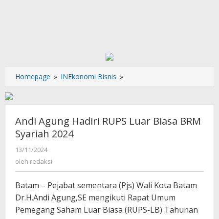
Andi
Homepage
»
INEkonomi Bisnis
»
Agung
Hadiri
RUPS
Luar
Andi Agung Hadiri RUPS Luar Biasa BRM
Biasa
Syariah 2024
BRM
Syariah
oleh
13/11/2024
redaksi
2024
oleh
redaksi
Batam – Pejabat sementara (Pjs) Wali Kota Batam
Dr.H.Andi Agung,SE mengikuti Rapat Umum
Pemegang Saham Luar Biasa (RUPS-LB) Tahunan