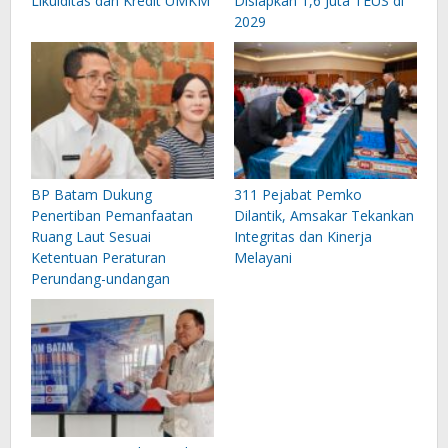
Likuiditas dan Kredit UMKM
Disiapkan 1,6 Juta TEUS di
2029
BP Batam Dukung
311 Pejabat Pemko
Penertiban Pemanfaatan
Dilantik, Amsakar Tekankan
Ruang Laut Sesuai
Integritas dan Kinerja
Ketentuan Peraturan
Melayani
Perundang-undangan