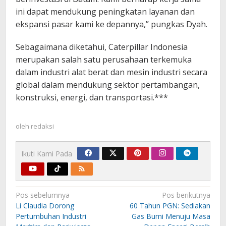
ini dapat mendukung peningkatan layanan dan
ekspansi pasar kami ke depannya,” pungkas Dyah.
Sebagaimana diketahui, Caterpillar Indonesia
merupakan salah satu perusahaan terkemuka
dalam industri alat berat dan mesin industri secara
global dalam mendukung sektor pertambangan,
konstruksi, energi, dan transportasi.***
oleh
redaksi
Ikuti Kami Pada
Navigasi
Pos sebelumnya
Pos berikutnya
pos
Li Claudia Dorong
60 Tahun PGN: Sediakan
Pertumbuhan Industri
Gas Bumi Menuju Masa