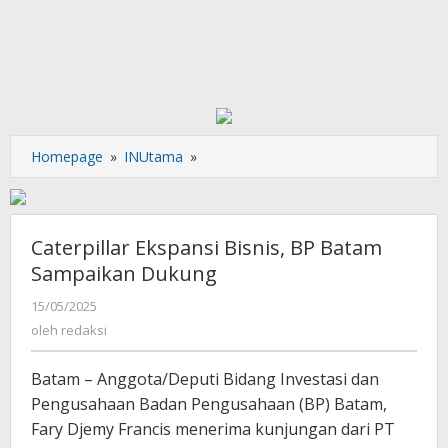
Caterpillar
Homepage
»
INUtama
»
Ekspansi
Bisnis,
BP
Batam
Caterpillar Ekspansi Bisnis, BP Batam
Sampaikan
Sampaikan Dukung
Dukung
oleh
15/05/2025
redaksi
oleh
redaksi
Batam – Anggota/Deputi Bidang Investasi dan
Pengusahaan Badan Pengusahaan (BP) Batam,
Fary Djemy Francis menerima kunjungan dari PT