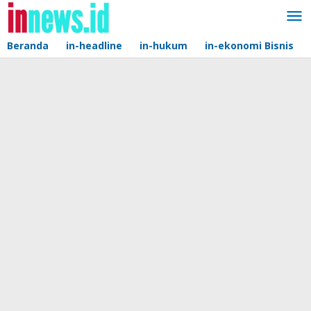
Lewati
ke
konten
Beranda
in-headline
in-hukum
in-ekonomi Bisnis