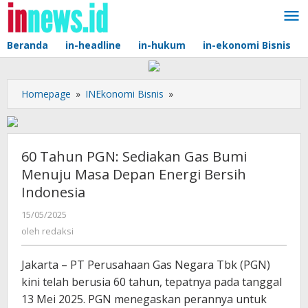
Lewati
ke
konten
Beranda
in-headline
in-hukum
in-ekonomi Bisnis
60
Homepage
»
INEkonomi Bisnis
»
Tahun
PGN:
Sediakan
Gas
60 Tahun PGN: Sediakan Gas Bumi
Bumi
Menuju Masa Depan Energi Bersih
Menuju
Indonesia
Masa
Depan
oleh
15/05/2025
Energi
redaksi
oleh
redaksi
Bersih
Indonesia
Jakarta – PT Perusahaan Gas Negara Tbk (PGN)
kini telah berusia 60 tahun, tepatnya pada tanggal
13 Mei 2025. PGN menegaskan perannya untuk