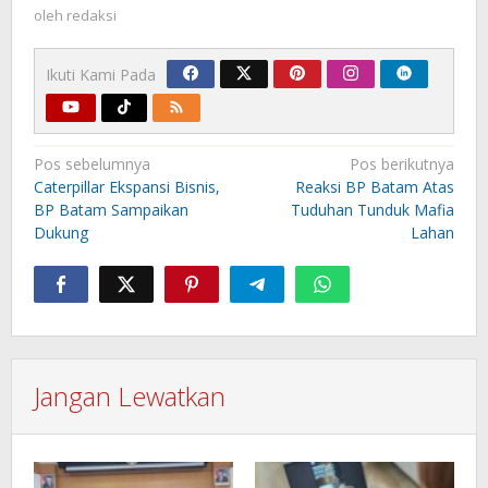
oleh
redaksi
Ikuti Kami Pada
Navigasi
Pos sebelumnya
Pos berikutnya
pos
Caterpillar Ekspansi Bisnis,
Reaksi BP Batam Atas
BP Batam Sampaikan
Tuduhan Tunduk Mafia
Dukung
Lahan
Jangan Lewatkan