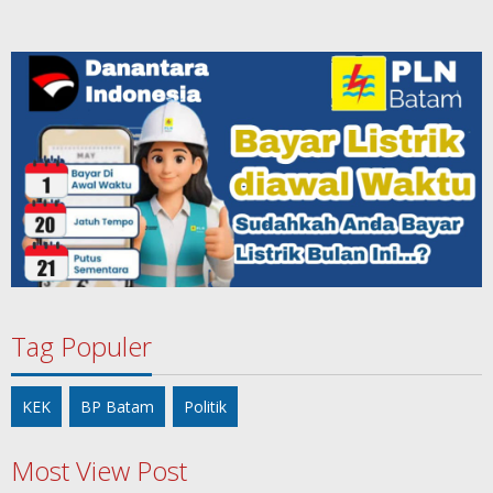
Tag Populer
KEK
BP Batam
Politik
Most View Post