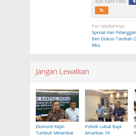
Ikuti Kami Pada
Navigasi
Pos sebelumnya
pos
Spesial Hari Pelangga
Beri Diskon Tambah 
Ribu
Jangan Lewatkan
Ekonomi Kepri
Polsek Lubuk Baja
Tumbuh Melambat
Amankan 74