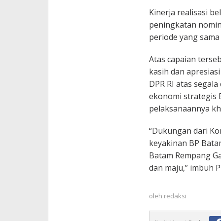
Kinerja realisasi b
peningkatan nominal
periode yang sama 
Atas capaian terse
kasih dan apresias
DPR RI atas segal
ekonomi strategis
pelaksanaannya khu
“Dukungan dari Ko
keyakinan BP Bata
Batam Rempang Gal
dan maju,” imbuh P
oleh
redaksi