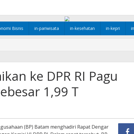
onomi Bisnis
in-pariwisata
in-kesehatan
in-kepri
i
kan ke DPR RI Pagu
ebesar 1,99 T
gusahaan (BP) Batam menghadiri Rapat Dengar