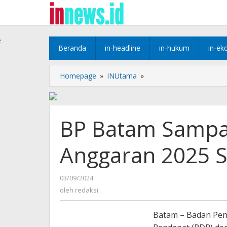
Lewati
ke
konten
e
Beranda
in-headline
in-hukum
in-ek
BP
Homepage
»
INUtama
»
Batam
Sampaikan
ke
DPR
BP Batam Sampai
RI
Pagu
Anggaran 2025 S
Anggaran
2025
Sebesar
oleh
03/09/2024
1,99
redaksi
oleh
redaksi
T
Batam – Badan Pen