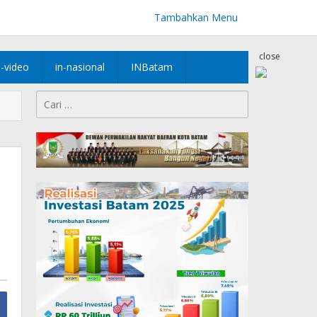
Tambahkan Menu
close
n-video
in-nasional
INBatam
Cari
untuk: