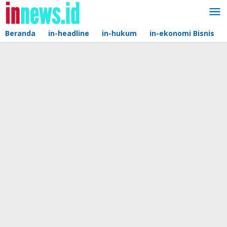
Lewati
ke
konten
Beranda
in-headline
in-hukum
in-ekonomi Bisnis