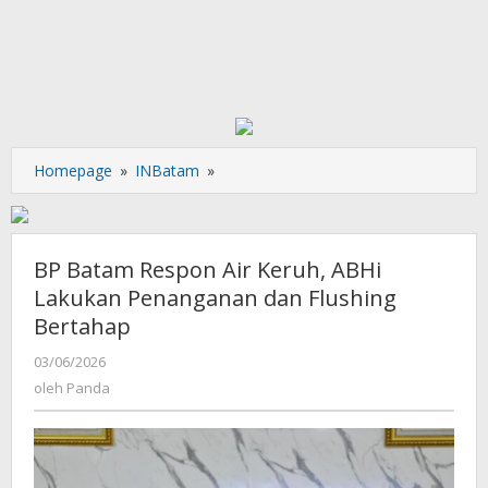
BP
Homepage
»
INBatam
»
Batam
Respon
Air
Keruh,
BP Batam Respon Air Keruh, ABHi
ABHi
Lakukan Penanganan dan Flushing
Lakukan
Bertahap
Penanganan
dan
oleh
03/06/2026
Flushing
Panda
oleh
Panda
Bertahap