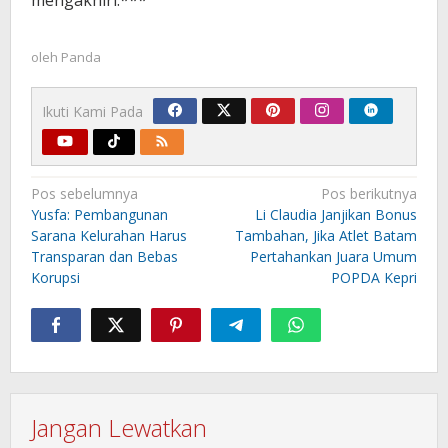
oleh
Panda
Ikuti Kami Pada
Navigasi
Pos sebelumnya
Pos berikutnya
pos
Yusfa: Pembangunan
Li Claudia Janjikan Bonus
Sarana Kelurahan Harus
Tambahan, Jika Atlet Batam
Transparan dan Bebas
Pertahankan Juara Umum
Korupsi
POPDA Kepri
Jangan Lewatkan