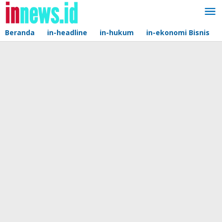
Lewati
ke
konten
Beranda
in-headline
in-hukum
in-ekonomi Bisnis