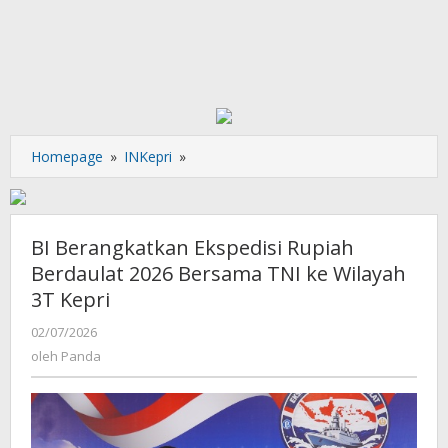
BI
Homepage
»
INKepri
»
Berangkatkan
Ekspedisi
Rupiah
Berdaulat
BI Berangkatkan Ekspedisi Rupiah
2026
Berdaulat 2026 Bersama TNI ke Wilayah
Bersama
3T Kepri
TNI
ke
oleh
02/07/2026
Wilayah
Panda
oleh
Panda
3T
Kepri