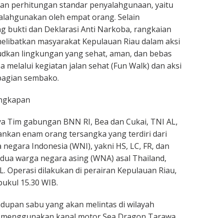
an perhitungan standar penyalahgunaan, yaitu
alahgunakan oleh empat orang. Selain
 bukti dan Deklarasi Anti Narkoba, rangkaian
 melibatkan masyarakat Kepulauan Riau dalam aksi
kan lingkungan yang sehat, aman, dan bebas
 melalui kegiatan jalan sehat (Fun Walk) dan aksi
bagian sembako.
ungkapan
a Tim gabungan BNN RI, Bea dan Cukai, TNI AL,
nkan enam orang tersangka yang terdiri dari
negara Indonesia (WNI), yakni HS, LC, FR, dan
dua warga negara asing (WNA) asal Thailand,
L. Operasi dilakukan di perairan Kepulauan Riau,
pukul 15.30 WIB.
dupan sabu yang akan melintas di wilayah
a menggunakan kapal motor Sea Dragon Tarawa,