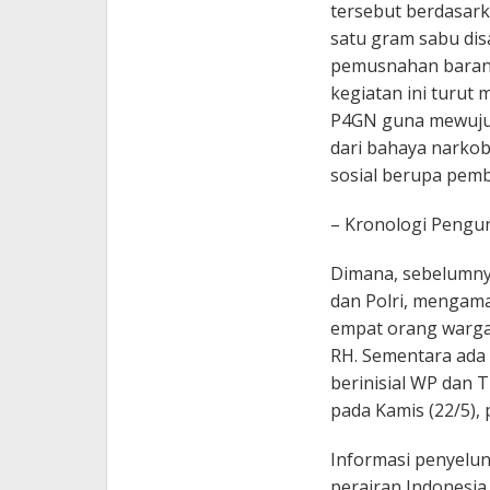
tersebut berdasark
satu gram sabu dis
pemusnahan barang
kegiatan ini turut
P4GN guna mewujud
dari bahaya narkoba
sosial berupa pem
– Kronologi Peng
Dimana, sebelumny
dan Polri, mengama
empat orang warga 
RH. Sementara ada 
berinisial WP dan T
pada Kamis (22/5), 
Informasi penyelun
perairan Indonesi