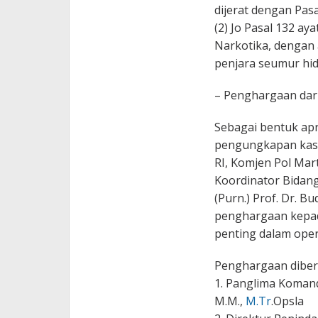
dijerat dengan Pasal
(2) Jo Pasal 132 a
Narkotika, dengan
penjara seumur hid
– Penghargaan da
Sebagai bentuk apr
pengungkapan kasu
RI, Komjen Pol Mart
Koordinator Bidang
(Purn.) Prof. Dr. B
penghargaan kepada
penting dalam oper
Penghargaan diber
1. Panglima Komand
M.M.,
M.Tr
.Opsla