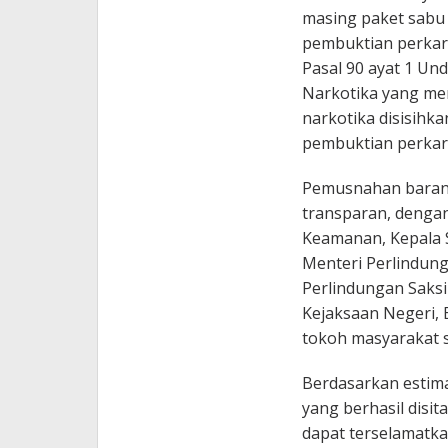
masing paket sabu
pembuktian perkara
Pasal 90 ayat 1 U
Narkotika yang me
narkotika disisihk
pembuktian perkara
Pemusnahan barang
transparan, dengan
Keamanan, Kepala S
Menteri Perlindun
Perlindungan Saksi 
Kejaksaan Negeri, 
tokoh masyarakat 
Berdasarkan estima
yang berhasil disit
dapat terselamatka