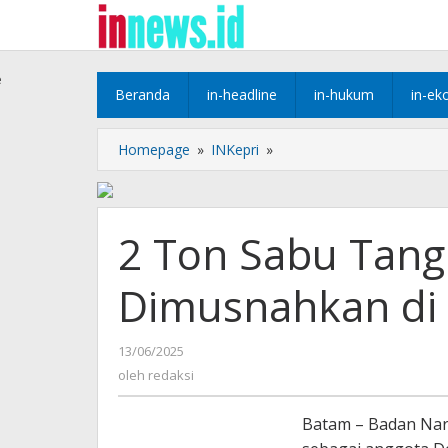
Lewati
ke
konten
e
Beranda
in-headline
in-hukum
in-ek
2
Homepage
»
INKepri
»
Ton
Sabu
Tangkapan
dari
2 Ton Sabu Tang
Laut
Kepri
Dimusnahkan di
Dimusnahkan
di
Batam
oleh
13/06/2025
redaksi
oleh
redaksi
Batam – Badan Nark