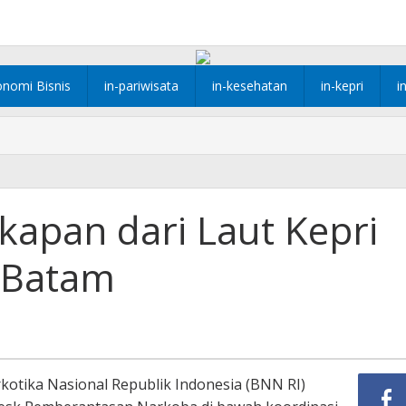
onomi Bisnis
in-pariwisata
in-kesehatan
in-kepri
i
kapan dari Laut Kepri
 Batam
otika Nasional Republik Indonesia (BNN RI)