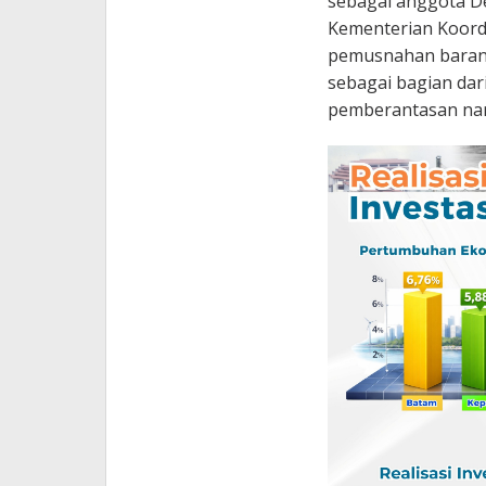
sebagai anggota D
Kementerian Koord
pemusnahan barang
sebagai bagian dar
pemberantasan na