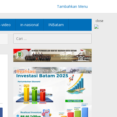
Tambahkan Menu
close
n-video
in-nasional
INBatam
Cari
untuk: