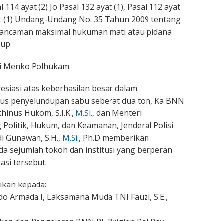
 114 ayat (2) Jo Pasal 132 ayat (1), Pasal 112 ayat
yat (1) Undang-Undang No. 35 Tahun 2009 tentang
 ancaman maksimal hukuman mati atau pidana
up.
ri Menko Polhukam
esiasi atas keberhasilan besar dalam
s penyelundupan sabu seberat dua ton, Ka BNN
hinus Hukom, S.I.K.,
M.Si
., dan Menteri
 Politik, Hukum, dan Keamanan, Jenderal Polisi
udi Gunawan, S.H.,
M.Si
., Ph.D memberikan
 sejumlah tokoh dan institusi yang berperan
asi tersebut.
ikan kepada:
o Armada I, Laksamana Muda TNI Fauzi, S.E.,