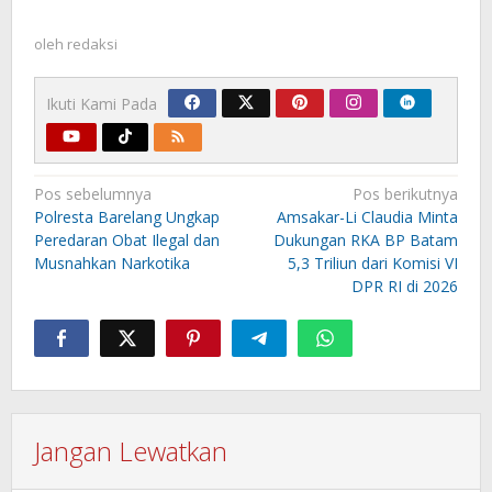
oleh
redaksi
Ikuti Kami Pada
Navigasi
Pos sebelumnya
Pos berikutnya
pos
Polresta Barelang Ungkap
Amsakar-Li Claudia Minta
Peredaran Obat Ilegal dan
Dukungan RKA BP Batam
Musnahkan Narkotika
5,3 Triliun dari Komisi VI
DPR RI di 2026
Jangan Lewatkan