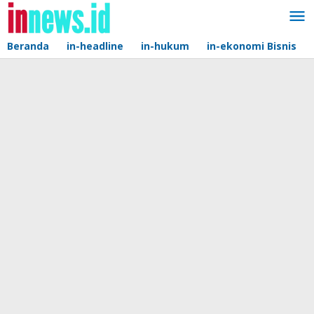
Lewati
ke
konten
Beranda
in-headline
in-hukum
in-ekonomi Bisnis