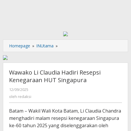
Wawako
Homepage
»
INUtama
»
Li
Claudia
Hadiri
Resepsi
Wawako Li Claudia Hadiri Resepsi
Kenegaraan
Kenegaraan HUT Singapura
HUT
Singapura
oleh
12/09/2025
redaksi
oleh
redaksi
Batam – Wakil Wali Kota Batam, Li Claudia Chandra
menghadiri malam resepsi kenegaraan Singapura
ke-60 tahun 2025 yang diselenggarakan oleh