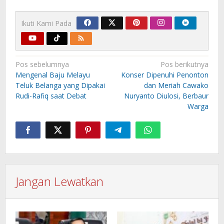
Ikuti Kami Pada
Navigasi
Pos sebelumnya
Pos berikutnya
pos
Mengenal Baju Melayu
Konser Dipenuhi Penonton
Teluk Belanga yang Dipakai
dan Meriah Cawako
Rudi-Rafiq saat Debat
Nuryanto Diulosi, Berbaur
Warga
Jangan Lewatkan