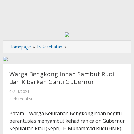
Warga
Homepage
»
INKesehatan
»
Bengkong
Indah
Sambut
Rudi
Warga Bengkong Indah Sambut Rudi
dan
dan Kibarkan Ganti Gubernur
Kibarkan
Ganti
oleh
04/11/2024
redaksi
Gubernur
oleh
redaksi
Batam – Warga Kelurahan Bengkongindah begitu
berantusias menyambut kehadiran calon Gubernur
Kepulauan Riau (Kepri), H Muhammad Rudi (HMR).