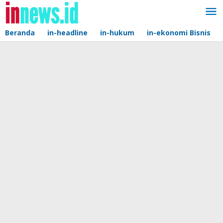
Lewati
ke
konten
Beranda
in-headline
in-hukum
in-ekonomi Bisnis