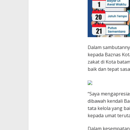
Dalam sambutannya
kepada Baznas Kot
zakat di Kota bata
baik dan tepat sa
“Saya mengapresias
dibawah kendali Ba
tata kelola yang b
kepada umat teruta
Dalam kesempatan 