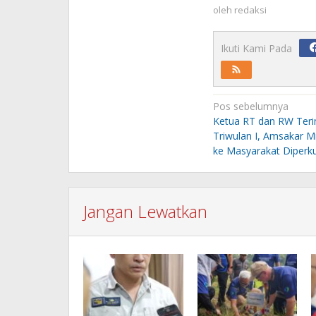
oleh
redaksi
Ikuti Kami Pada
Navigasi
Pos sebelumnya
pos
Ketua RT dan RW Terim
Triwulan I, Amsakar 
ke Masyarakat Diperk
Jangan Lewatkan