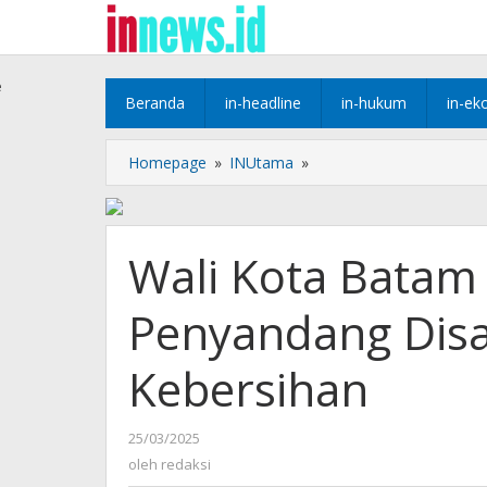
Lewati
ke
konten
e
Beranda
in-headline
in-hukum
in-ek
Wali
Homepage
»
INUtama
»
Kota
Batam
Salurkan
Zakat
Wali Kota Batam
untuk
Penyandang
Penyandang Disab
Disabilitas
Hingga
Satgas
Kebersihan
Kebersihan
oleh
25/03/2025
redaksi
oleh
redaksi