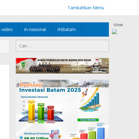
Tambahkan Menu
close
n-video
in-nasional
INBatam
Cari
untuk: