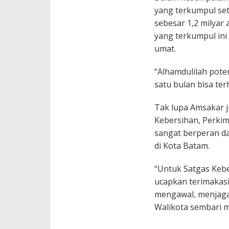
yang terkumpul set
sebesar 1,2 milyar 
yang terkumpul in
umat.
“Alhamdulilah pote
satu bulan bisa ter
Tak lupa Amsakar 
Kebersihan, Perkim
sangat berperan da
di Kota Batam.
“Untuk Satgas Keb
ucapkan terimakasi
mengawal, menjaga
Walikota sembari 