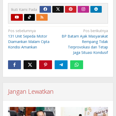
Ikuti Kami Pada
Navigasi
Pos sebelumnya
Pos berikutnya
pos
131 Unit Sepeda Motor
BP Batam Ajak Masyarakat
Diamankan Malam Cipta
Rempang Tidak
Kondisi Amankan
Terprovokasi dan Tetap
Jaga Situasi Kondusif
Jangan Lewatkan