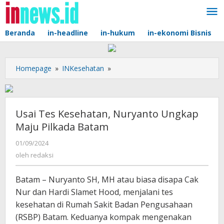
Lewati
ke
konten
Beranda
in-headline
in-hukum
in-ekonomi Bisnis
Usai
Homepage
»
INKesehatan
»
Tes
Kesehatan,
Nuryanto
Ungkap
Usai Tes Kesehatan, Nuryanto Ungkap
Maju
Maju Pilkada Batam
Pilkada
Batam
oleh
01/09/2024
redaksi
oleh
redaksi
Batam – Nuryanto SH, MH atau biasa disapa Cak
Nur dan Hardi Slamet Hood, menjalani tes
kesehatan di Rumah Sakit Badan Pengusahaan
(RSBP) Batam. Keduanya kompak mengenakan