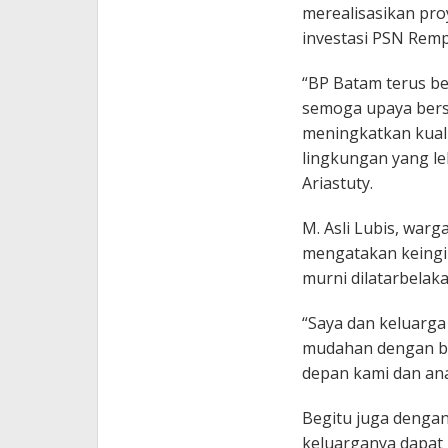
merealisasikan proy
investasi PSN Rempa
“BP Batam terus be
semoga upaya bers
meningkatkan kuali
lingkungan yang le
Ariastuty.
M. Asli Lubis, war
mengatakan keing
murni dilatarbelaka
“Saya dan keluarga
mudahan dengan be
depan kami dan anak
Begitu juga dengan
keluarganya dapat 