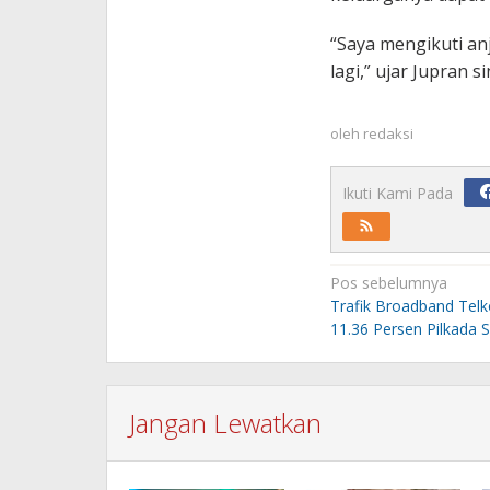
“Saya mengikuti anj
lagi,” ujar Jupran s
oleh
redaksi
Ikuti Kami Pada
Navigasi
Pos sebelumnya
pos
Trafik Broadband Tel
11.36 Persen Pilkada 
Jangan Lewatkan