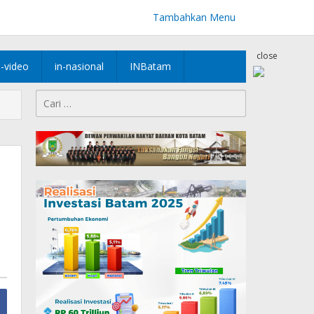
Tambahkan Menu
close
n-video
in-nasional
INBatam
Cari
untuk: