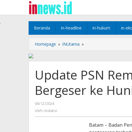
Lewati
ke
konten
e
Beranda
in-headline
in-hukum
in-ek
Update
Homepage
»
INUtama
»
PSN
Rempang
Eco
City,
Update PSN Remp
12
KK
Bergeser ke Hun
Bergeser
ke
Hunian
oleh
04/12/2024
Sementara
redaksi
oleh
redaksi
Batam – Badan Pen