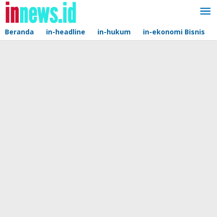
Lewati
ke
konten
Beranda
in-headline
in-hukum
in-ekonomi Bisnis