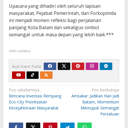
Upacara yang dihadiri oleh seluruh lapisan
masyarakat, Pejabat Pemerintah, dan Forkopimda
ini menjadi momen refleksi bagi perjalanan
panjang Kota Batam dan sekaligus simbol
semangat untuk masa depan yang lebih baik.***
oleh
redaksi
Ikuti Kami Pada
Navigasi
Pos sebelumnya
Pos berikutnya
pos
Rencana Investasi Rempang
Amsakar: Jadikan Hari Jadi
Eco-City Prioritaskan
Batam, Momentum
Kesejahteraan Masyarakat
Memupuk Semangat
Persatuan