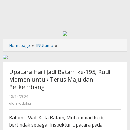
Upacara
Homepage
»
INUtama
»
Hari
Jadi
Batam
ke-
Upacara Hari Jadi Batam ke-195, Rudi:
195,
Momen untuk Terus Maju dan
Rudi:
Berkembang
Momen
untuk
oleh
18/12/2024
Terus
redaksi
oleh
redaksi
Maju
dan
Batam – Wali Kota Batam, Muhammad Rudi,
Berkembang
bertindak sebagai Inspektur Upacara pada