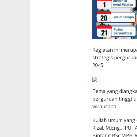
Kegiatan ini meru
strategis pergurua
2045.
Tema yang diangkat
perguruan tinggi 
wirausaha.
Kuliah umum yang di
Rizal, M.Eng., IPU.
Bintang,BSc,MPH.,W