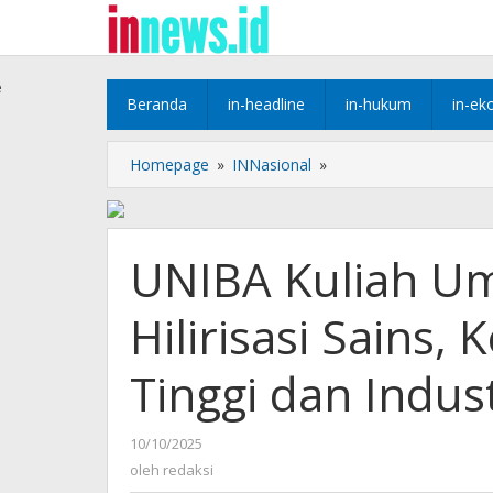
Lewati
ke
konten
e
Beranda
in-headline
in-hukum
in-ek
UNIBA
Homepage
»
INNasional
»
Kuliah
Umum
Percepatan
Hilirisasi
UNIBA Kuliah U
Sains,
Kerjasama
Hilirisasi Sains
Perguruan
Tinggi
dan
Tinggi dan Indust
Industri
Global
oleh
10/10/2025
redaksi
oleh
redaksi