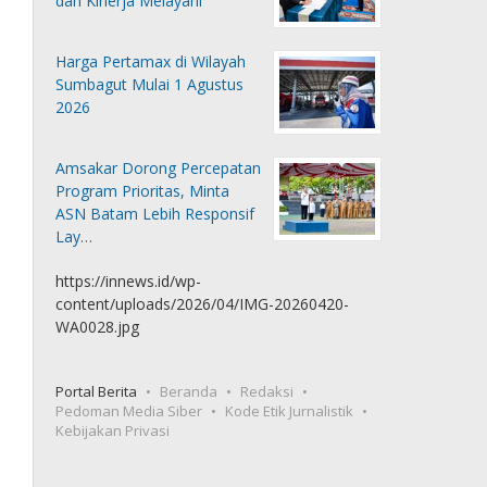
dan Kinerja Melayani
Harga Pertamax di Wilayah
Sumbagut Mulai 1 Agustus
2026
Amsakar Dorong Percepatan
Program Prioritas, Minta
ASN Batam Lebih Responsif
Lay…
https://innews.id/wp-
content/uploads/2026/04/IMG-20260420-
WA0028.jpg
Portal Berita
Beranda
Redaksi
Pedoman Media Siber
Kode Etik Jurnalistik
Kebijakan Privasi