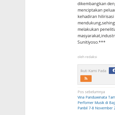
dikembangkan deng
menciptakan peluan
kehadiran hilirisas
mendukung,sehingg
melakukan penelit
masyarakat,industr
Sunitiyoso.***
oleh
redaksi
Ikuti Kami Pada
Navigasi
Pos sebelumnya
pos
Vina Panduwinata Tam
Perfomer Musik di B
Panbil 7-8 November 