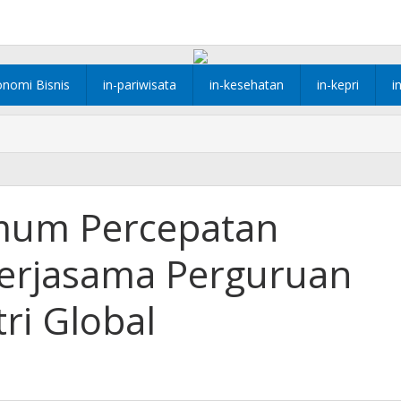
onomi Bisnis
in-pariwisata
in-kesehatan
in-kepri
i
mum Percepatan
, Kerjasama Perguruan
ri Global