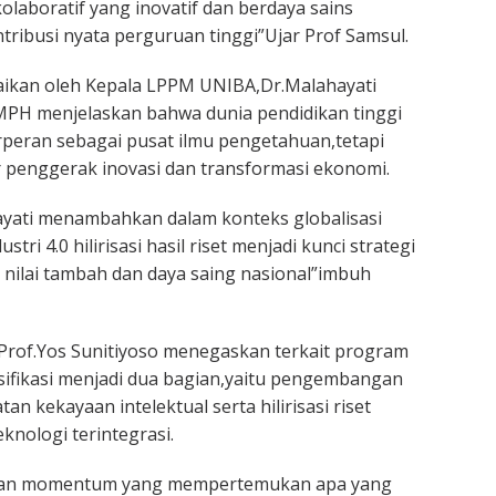
olaboratif yang inovatif dan berdaya sains
tribusi nyata perguruan tinggi”Ujar Prof Samsul.
aikan oleh Kepala LPPM UNIBA,Dr.Malahayati
,MPH menjelaskan bahwa dunia pendidikan tinggi
erperan sebagai pusat ilmu pengetahuan,tetapi
 penggerak inovasi dan transformasi ekonomi.
ayati menambahkan dalam konteks globalisasi
stri 4.0 hilirisasi hasil riset menjadi kunci strategi
nilai tambah dan daya saing nasional”imbuh
rof.Yos Sunitiyoso menegaskan terkait program
 klasifikasi menjadi dua bagian,yaitu pengembangan
n kekayaan intelektual serta hilirisasi riset
eknologi terintegrasi.
pakan momentum yang mempertemukan apa yang