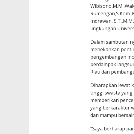
Wibisono,M.M.,Wakil
Rumengan,S.Kom.,M.
Indrawan, S.T.,M.M,
lingkungan Univers
Dalam sambutan ny
menekankan penting
pengembangan inov
berdampak langsun
Riau dan pembangu
Diharapkan lewat k
tinggi swasta yang 
memberikan pencer
yang berkarakter w
dan mampu bersaing 
“Saya berharap p