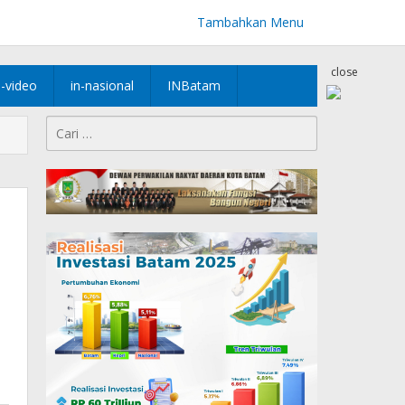
Tambahkan Menu
close
n-video
in-nasional
INBatam
Cari
untuk: