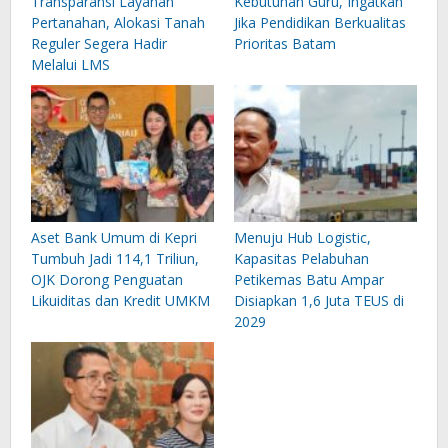
Transparansi Layanan
Kebutuhan Guru, Ingatkan
Pertanahan, Alokasi Tanah
Jika Pendidikan Berkualitas
Reguler Segera Hadir
Prioritas Batam
Melalui LMS
Aset Bank Umum di Kepri
Menuju Hub Logistic,
Tumbuh Jadi 114,1 Triliun,
Kapasitas Pelabuhan
OJK Dorong Penguatan
Petikemas Batu Ampar
Likuiditas dan Kredit UMKM
Disiapkan 1,6 Juta TEUS di
2029