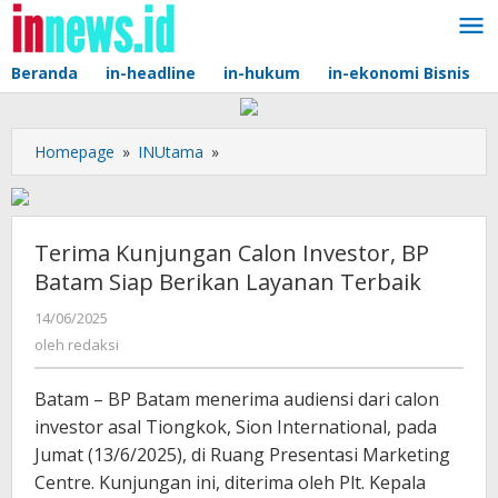
Lewati
ke
konten
Beranda
in-headline
in-hukum
in-ekonomi Bisnis
Terima
Homepage
»
INUtama
»
Kunjungan
Calon
Investor,
BP
Terima Kunjungan Calon Investor, BP
Batam
Batam Siap Berikan Layanan Terbaik
Siap
Berikan
oleh
14/06/2025
redaksi
Layanan
oleh
redaksi
Terbaik
Batam – BP Batam menerima audiensi dari calon
investor asal Tiongkok, Sion International, pada
Jumat (13/6/2025), di Ruang Presentasi Marketing
Centre. Kunjungan ini, diterima oleh Plt. Kepala