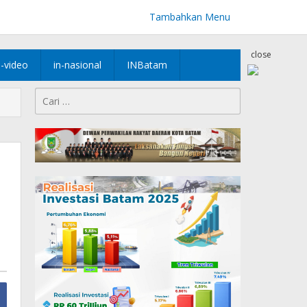
Tambahkan Menu
close
n-video
in-nasional
INBatam
Cari
untuk: