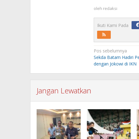
oleh
redaksi
Ikuti Kami Pada
Navigasi
Pos sebelumnya
pos
Sekda Batam Hadiri P
dengan Jokowi di IKN
Jangan Lewatkan