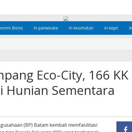
onomi Bisnis
in-pariwisata
in-kesehatan
in-kepri
i
mpang Eco-City, 166 KK
i Hunian Sementara
gusahaan (BP) Batam kembali memfasilitasi