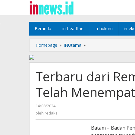
Lewati
ke
konten
e
Beranda
in-headline
in-hukum
in-ek
Terbaru
Homepage
»
INUtama
»
dari
Rempang
Eco-
City,
Terbaru dari Re
166
KK
Telah Menempat
Telah
Menempati
Hunian
oleh
14/08/2024
Sementara
redaksi
oleh
redaksi
Batam – Badan Pen