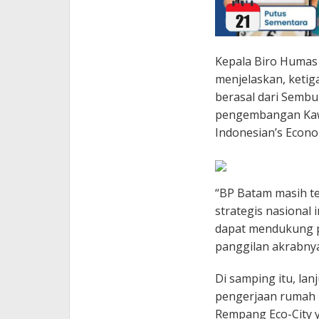
Kepala Biro Humas 
menjelaskan, ketig
berasal dari Sembu
pengembangan Kaw
Indonesian’s Econo
“BP Batam masih t
strategis nasional
dapat mendukung pe
panggilan akrabnya
Di samping itu, la
pengerjaan rumah
Rempang Eco-City y