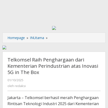
Telkomsel
Homepage
»
INUtama
»
Raih
Penghargaan
dari
Kementerian
Telkomsel Raih Penghargaan dari
Perindustrian
Kementerian Perindustrian atas Inovasi
atas
5G in The Box
Inovasi
5G
oleh
01/10/2025
in
redaksi
oleh
redaksi
The
Box
Jakarta – Telkomsel berhasil meraih Penghargaan
Rintisan Teknologi Industri 2025 dari Kementerian