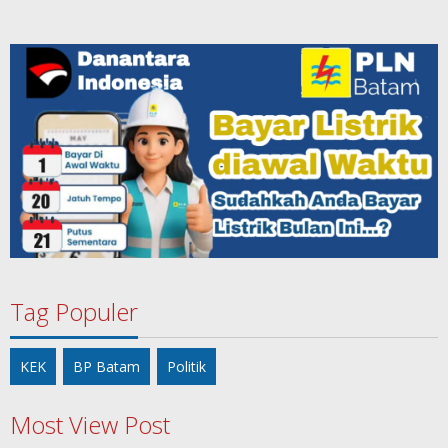
Tag Populer
KEK
BP Batam
Politik
Most View Post