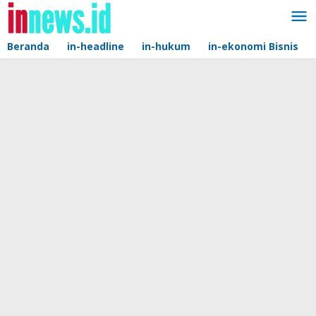
Lewati
ke
konten
Beranda
in-headline
in-hukum
in-ekonomi Bisnis