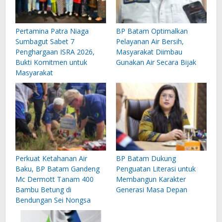
Pertamina Patra Niaga
BP Batam Optimalkan
Sumbagut Sabet 7
Pelayanan Air Bersih,
Penghargaan ISRA 2026,
Masyarakat Diimbau
Bukti Komitmen untuk
Gunakan Air Secara Bijak
Masyarakat
Perkuat Ketahanan Air
BP Batam Dukung
Baku, BP Batam Gandeng
Penguatan Literasi untuk
Mc Dermott Tanam 400
Membangun Karakter
Bambu Betung di
Generasi Masa Depan
Bendungan Sei Nongsa