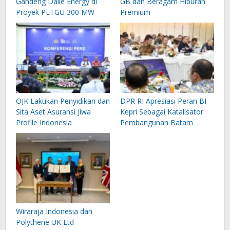
Gandeng Dalle Energy di
GB dan Beragam Hiburan
Proyek PLTGU 300 MW
Premium
OJK Lakukan Penyidikan dan
DPR RI Apresiasi Peran BI
Sita Aset Asuransi Jiwa
Kepri Sebagai Katalisator
Profile Indonesia
Pembangunan Batam
Wiraraja Indonesia dan
Polythene UK Ltd