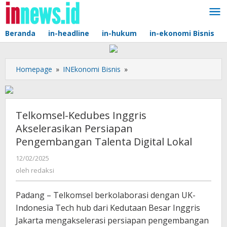
Lewati
ke
konten
Beranda
in-headline
in-hukum
in-ekonomi Bisnis
Telkomsel-
Homepage
»
INEkonomi Bisnis
»
Kedubes
Inggris
Akselerasikan
Persiapan
Telkomsel-Kedubes Inggris
Pengembangan
Akselerasikan Persiapan
Talenta
Pengembangan Talenta Digital Lokal
Digital
Lokal
oleh
12/02/2025
redaksi
oleh
redaksi
Padang – Telkomsel berkolaborasi dengan UK-
Indonesia Tech hub dari Kedutaan Besar Inggris
Jakarta mengakselerasi persiapan pengembangan