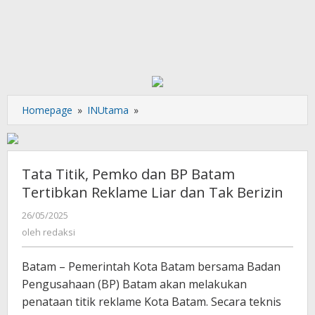
Tata
Homepage
»
INUtama
»
Titik,
Pemko
dan
BP
Tata Titik, Pemko dan BP Batam
Batam
Tertibkan Reklame Liar dan Tak Berizin
Tertibkan
Reklame
oleh
26/05/2025
redaksi
Liar
oleh
redaksi
dan
Tak
Batam – Pemerintah Kota Batam bersama Badan
Berizin
Pengusahaan (BP) Batam akan melakukan
penataan titik reklame Kota Batam. Secara teknis