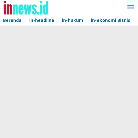
Lewati
ke
konten
Beranda
in-headline
in-hukum
in-ekonomi Bisnis