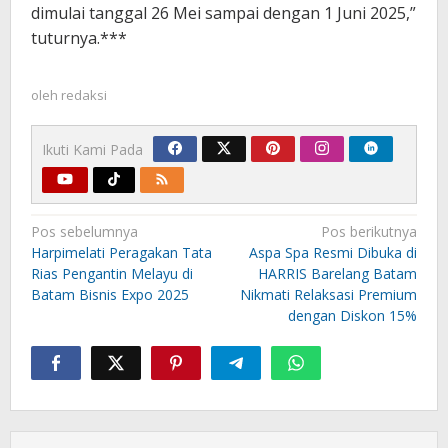
dimulai tanggal 26 Mei sampai dengan 1 Juni 2025,”
tuturnya.***
oleh
redaksi
Ikuti Kami Pada
Navigasi
Pos sebelumnya
Pos berikutnya
pos
Harpimelati Peragakan Tata
Aspa Spa Resmi Dibuka di
Rias Pengantin Melayu di
HARRIS Barelang Batam
Batam Bisnis Expo 2025
Nikmati Relaksasi Premium
dengan Diskon 15%