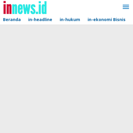
Lewati
ke
konten
Beranda
in-headline
in-hukum
in-ekonomi Bisnis