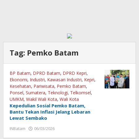
Tag:
Pemko Batam
BP Batam
,
DPRD Batam
,
DPRD Kepri
,
Ekonomi
,
Industri
,
Kawasan Industri
,
Kepri
,
Kesehatan
,
Pariwisata
,
Pemko Batam
,
Ponsel
,
Sumatera
,
Teknologi
,
Telkomsel
,
UMKM
,
Wakil Wali Kota
,
Wali Kota
Kepedulian Sosial Pemko Batam,
Bantu Tekan Inflasi Jelang Lebaran
Lewat Sembako
oleh
INBatam
06/03/2026
redaksi