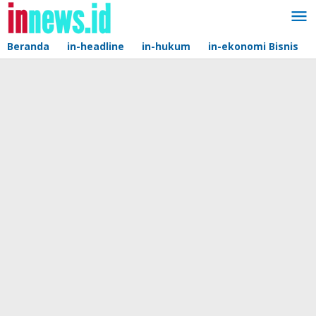
Lewati
ke
konten
Beranda
in-headline
in-hukum
in-ekonomi Bisnis