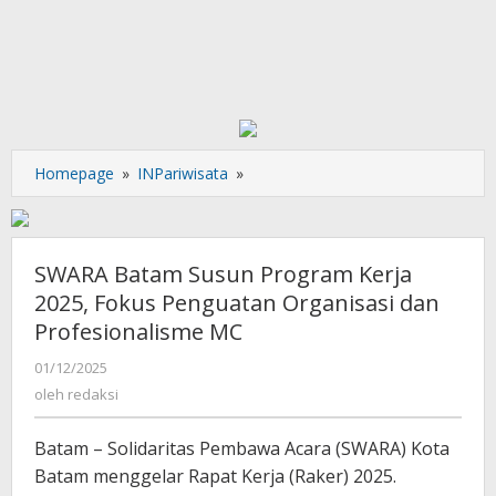
SWARA
Homepage
»
INPariwisata
»
Batam
Susun
Program
Kerja
SWARA Batam Susun Program Kerja
2025,
2025, Fokus Penguatan Organisasi dan
Fokus
Profesionalisme MC
Penguatan
Organisasi
oleh
01/12/2025
dan
redaksi
oleh
redaksi
Profesionalisme
MC
Batam – Solidaritas Pembawa Acara (SWARA) Kota
Batam menggelar Rapat Kerja (Raker) 2025.