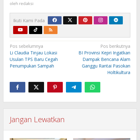
oleh
redaksi
Ikuti Kami Pada
Navigasi
Pos sebelumnya
Pos berikutnya
pos
Li Claudia Tinjau Lokasi
BI Provinsi Kepri Ingatkan
Usulan TPS Baru Cegah
Dampak Bencana Alam
Penumpukan Sampah
Ganggu Rantai Pasokan
Holtikultura
Jangan Lewatkan