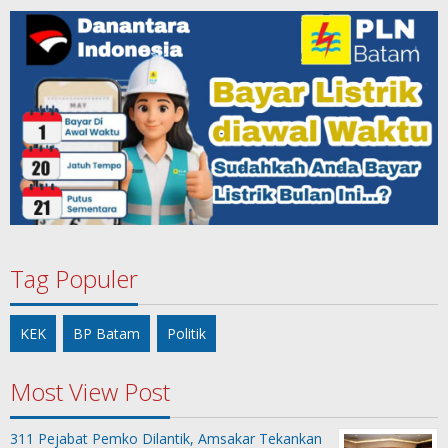
Tag Populer
KEK
BP Batam
Politik
Most View Post
311 Pejabat Pemko Dilantik, Amsakar Tekankan