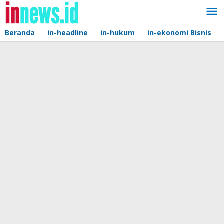
Lewati
ke
konten
Beranda
in-headline
in-hukum
in-ekonomi Bisnis