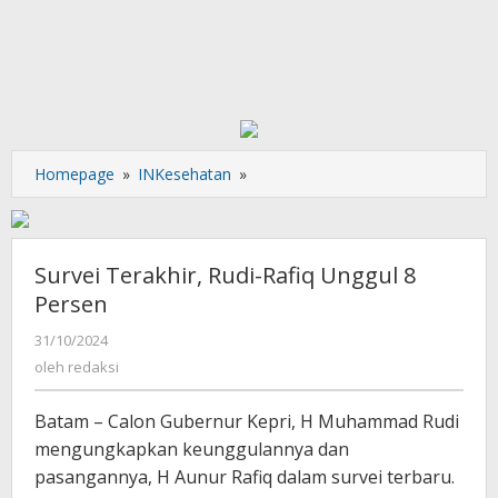
Survei
Homepage
»
INKesehatan
»
Terakhir,
Rudi-
Rafiq
Unggul
Survei Terakhir, Rudi-Rafiq Unggul 8
8
Persen
Persen
oleh
31/10/2024
redaksi
oleh
redaksi
Batam – Calon Gubernur Kepri, H Muhammad Rudi
mengungkapkan keunggulannya dan
pasangannya, H Aunur Rafiq dalam survei terbaru.