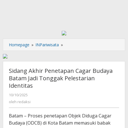
Sidang
Homepage
»
INPariwisata
»
Akhir
Penetapan
Cagar
Budaya
Sidang Akhir Penetapan Cagar Budaya
Batam
Batam Jadi Tonggak Pelestarian
Jadi
Identitas
Tonggak
Pelestarian
oleh
10/10/2025
Identitas
redaksi
oleh
redaksi
Batam – Proses penetapan Objek Diduga Cagar
Budaya (ODCB) di Kota Batam memasuki babak