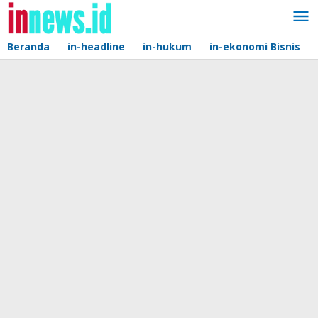
Lewati
ke
konten
Beranda
in-headline
in-hukum
in-ekonomi Bisnis