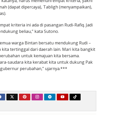
katanya, harus memenuhi empat kriteria, yakni
anah (dapat dipercaya), Tabligh (menyampaikan),
as).
 empat kriteria ini ada di pasangan Rudi-Rafiq. Jadi
mendukung beliau,” kata Sutono.
emua warga Bintan bersatu mendukung Rudi –
kita tertinggal dari daerah lain. Mari kita bangkit
perubahan untuk kemajuan kita bersama.
ra-saudara kita kerabat kita untuk dukung Pak
, gubernur perubahan,” ujarnya.***