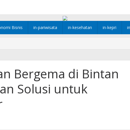
onomi Bisnis
in-pariwisata
in-kesehatan
in-kepri
i
n Bergema di Bintan
an Solusi untuk
r