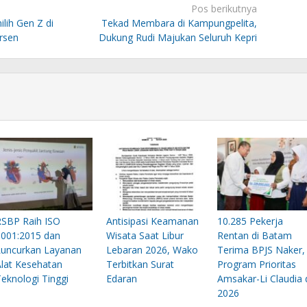
Pos berikutnya
lih Gen Z di
Tekad Membara di Kampungpelita,
ersen
Dukung Rudi Majukan Seluruh Kepri
RSBP Raih ISO
Antisipasi Keamanan
10.285 Pekerja
9001:2015 dan
Wisata Saat Libur
Rentan di Batam
Luncurkan Layanan
Lebaran 2026, Wako
Terima BPJS Naker,
Alat Kesehatan
Terbitkan Surat
Program Prioritas
eknologi Tinggi
Edaran
Amsakar-Li Claudia 
2026