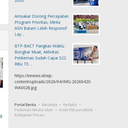
2026
Amsakar Dorong Percepatan
Program Prioritas, Minta
ASN Batam Lebih Responsif
Lay…
BTP-BACT Pangkas Waktu
Bongkar Muat, Aktivitas
Petikemas Sudah Capai 522
Ribu TE…
https://innews.id/wp-
content/uploads/2026/04/IMG-20260420-
WA0028.jpg
Portal Berita
Beranda
Redaksi
Pedoman Media Siber
Kode Etik Jurnalistik
Kebijakan Privasi
di