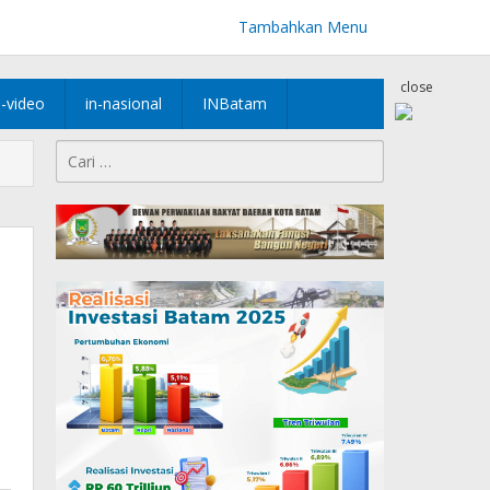
Tambahkan Menu
close
n-video
in-nasional
INBatam
Cari
untuk: