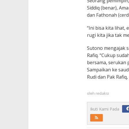
Seorang pemimpin, 
Siddiq (benar), Am
dan Fathonah (cerd
“Ini bisa kita lihat,
rugi kita jika tak 
Sutono mengajak s
Rafiq. “Cukup sudah 
bersama, serukan 
Sampaikan ke sauda
Rudi dan Pak Rafiq
oleh
redaksi
Ikuti Kami Pada