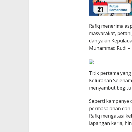
Rafiq menerima asp
masyarakat, petani
dan yakin Kepulau
Muhammad Rudi – H
Titik pertama yang
Kelurahan Seienam
menyambut begitu R
Seperti kampanye d
permasalahan dan 
Rafiq mengatasi ke
lapangan kerja, hi