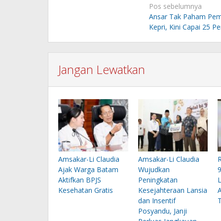
Navigasi
Pos sebelumnya
pos
Ansar Tak Paham Pemi
Kepri, Kini Capai 25 P
Jangan Lewatkan
Amsakar-Li Claudia
Amsakar-Li Claudia
Ajak Warga Batam
Wujudkan
Aktifkan BPJS
Peningkatan
Kesehatan Gratis
Kesejahteraan Lansia
dan Insentif
T
Posyandu, Janji