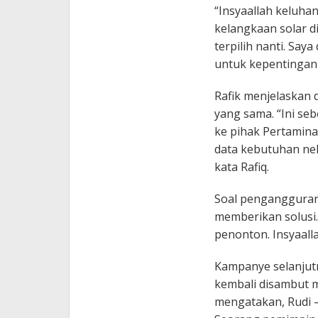
“Insyaallah keluhan 
kelangkaan solar di
terpilih nanti. Say
untuk kepentingan n
Rafik menjelaskan 
yang sama. “Ini seb
ke pihak Pertamin
data kebutuhan nela
kata Rafiq.
Soal pengangguran
memberikan solusi
penonton. Insyaalla
Kampanye selanjutn
kembali disambut 
mengatakan, Rudi –