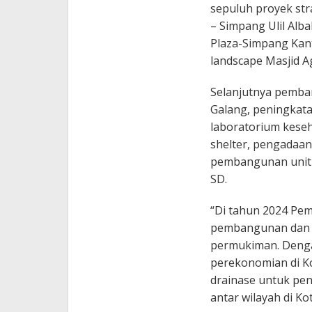
sepuluh proyek str
– Simpang Ulil Alb
Plaza-Simpang Ka
landscape Masjid 
Selanjutnya pemba
Galang, peningkat
laboratorium keseha
shelter, pengadaan
pembangunan unit
SD.
“Di tahun 2024 Pe
pembangunan dan p
permukiman. Denga
perekonomian di K
drainase untuk pen
antar wilayah di Ko