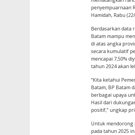
mematangkan ranc
penyempuarnaan RK
Hamidah, Rabu (22/
Berdasarkan data r
Batam mampu meni
di atas angka provin
secara kumulatif p
mencapai 7,50% di
tahun 2024 akan leb
“Kita ketahui Pem
Batam, BP Batam d
berbagai upaya un
Hasil dari dukunga
positif,” ungkap pri
Untuk mendorong 
pada tahun 2025 i