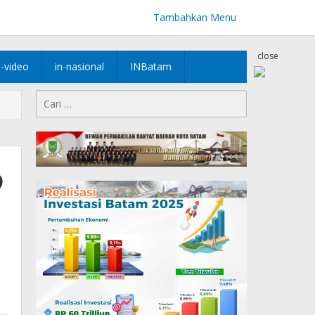
Tambahkan Menu
close
n-video
in-nasional
INBatam
Cari
untuk:
o