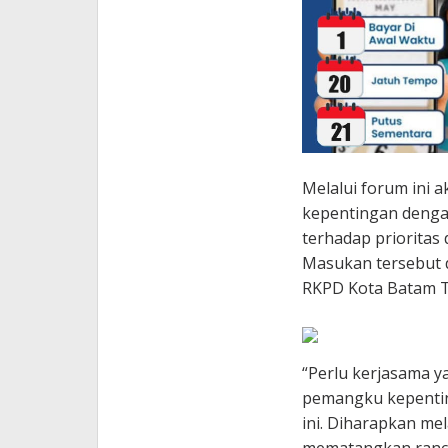
Melalui forum ini 
kepentingan denga
terhadap priorita
Masukan tersebut
RKPD Kota Batam T
“Perlu kerjasama y
pemangku kepentin
ini. Diharapkan me