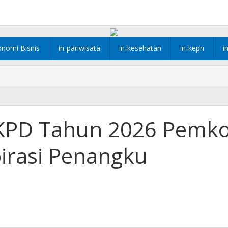
onomi Bisnis
in-pariwisata
in-kesehatan
in-kepri
i
KPD Tahun 2026 Pemk
pirasi Penangku