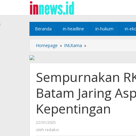
Lewati
ke
konten
e
Beranda
in-headline
in-hukum
in-ek
Sempurnakan
Homepage
»
INUtama
»
RKPD
Tahun
2026
Pemko
Sempurnakan R
Batam
Jaring
Batam Jaring As
Aspirasi
Penangku
Kepentingan
Kepentingan
oleh
22/01/2025
redaksi
oleh
redaksi