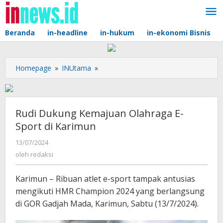
Lewati
ke
konten
Beranda
in-headline
in-hukum
in-ekonomi Bisnis
Rudi
Homepage
»
INUtama
»
Dukung
Kemajuan
Olahraga
E-
Rudi Dukung Kemajuan Olahraga E-
Sport
Sport di Karimun
di
Karimun
oleh
13/07/2024
redaksi
oleh
redaksi
Karimun – Ribuan atlet e-sport tampak antusias
mengikuti HMR Champion 2024 yang berlangsung
di GOR Gadjah Mada, Karimun, Sabtu (13/7/2024).