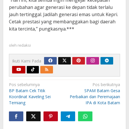
perubahan agar generasi ke depan tidak terlalu
jauh tertinggal. Jadilah generasi emas untuk Kepri.
Cetak prestasi yang membanggakan bagi daerah
kita tercinta,” pungkasnya.***
oleh
redaksi
Ikuti Kami Pada
Navigasi
Pos sebelumnya
Pos berikutnya
pos
BP Batam Cek Titik
SPAM Batam Gesa
Koordinat Kaveling Sei
Perbaikan dan Peremajaan
Temiang
IPA di Kota Batam