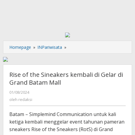
Rise
Homepage
»
INPariwisata
»
of
the
Sineakers
kembali
Rise of the Sineakers kembali di Gelar di
di
Grand Batam Mall
Gelar
di
oleh
01/08/2024
redaksi
Grand
oleh
redaksi
Batam
Mall
Batam – Simplemind Communication untuk kali
ketiga kembali menggelar event tahunan pameran
sneakers Rise of the Sneakers (RotS) di Grand