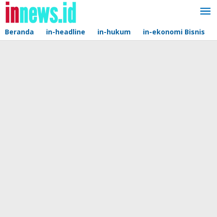
Lewati
ke
konten
Beranda
in-headline
in-hukum
in-ekonomi Bisnis