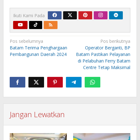
Ikuti Kami Pada
Navigasi
Pos sebelumnya
Pos berikutnya
pos
Batam Terima Penghargaan
Operator Berganti, BP
Pembangunan Daerah 2024
Batam Pastikan Pelayanan
di Pelabuhan Ferry Batam
Centre Tetap Maksimal
Jangan Lewatkan