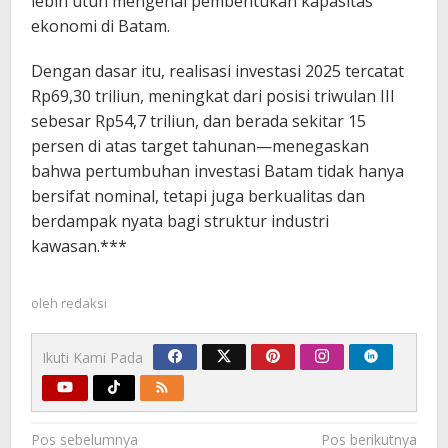
lebih utuh mengenai pembentukan kapasitas
ekonomi di Batam.
Dengan dasar itu, realisasi investasi 2025 tercatat
Rp69,30 triliun, meningkat dari posisi triwulan III
sebesar Rp54,7 triliun, dan berada sekitar 15
persen di atas target tahunan—menegaskan
bahwa pertumbuhan investasi Batam tidak hanya
bersifat nominal, tetapi juga berkualitas dan
berdampak nyata bagi struktur industri
kawasan.***
oleh
redaksi
Ikuti Kami Pada
Navigasi
Pos sebelumnya
Pos berikutnya