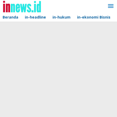
Lewati
ke
konten
Beranda
in-headline
in-hukum
in-ekonomi Bisnis