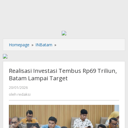
Realisasi
Homepage
»
INBatam
»
Investasi
Tembus
Rp69
Triliun,
Realisasi Investasi Tembus Rp69 Triliun,
Batam
Batam Lampai Target
Lampai
Target
oleh
20/01/2026
redaksi
oleh
redaksi