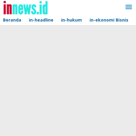
Lewati
ke
konten
Beranda
in-headline
in-hukum
in-ekonomi Bisnis