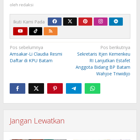
oleh
redaksi
Ikuti Kami Pada
Navigasi
Pos sebelumnya
Pos berikutnya
pos
Amsakar-Li Claudia Resmi
Sekretaris Itjen Kemenkeu
Daftar di KPU Batam
RI Lanjutkan Estafet
Anggota Bidang BP Batam
Wahjoe Triwidijo
Jangan Lewatkan