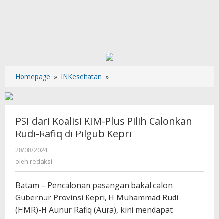
PSI
Homepage
»
INKesehatan
»
dari
Koalisi
KIM-
Plus
PSI dari Koalisi KIM-Plus Pilih Calonkan
Pilih
Rudi-Rafiq di Pilgub Kepri
Calonkan
Rudi-
oleh
28/08/2024
redaksi
Rafiq
oleh
redaksi
di
Pilgub
Batam – Pencalonan pasangan bakal calon
Kepri
Gubernur Provinsi Kepri, H Muhammad Rudi
(HMR)-H Aunur Rafiq (Aura), kini mendapat