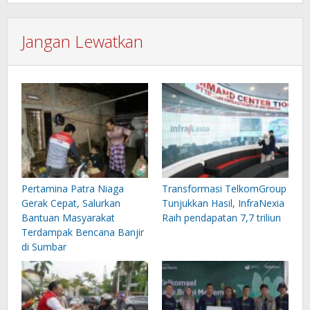
Jangan Lewatkan
Pertamina Patra Niaga
Transformasi TelkomGroup
Gerak Cepat, Salurkan
Tunjukkan Hasil, InfraNexia
Bantuan Masyarakat
Raih pendapatan 7,7 triliun
Terdampak Bencana Banjir
di Sumbar