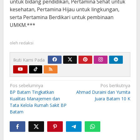
untuk bidang pendidikan, Pertamina Sehat untuk
kesehatan, Pertamina Hijau untuk lingkungan,
serta Pertamina Berdikari untuk pembinaan
UMKM.***
oleh
redaksi
Ikuti Kami Pada
Navigasi
Pos sebelumnya
Pos berikutnya
pos
BP Batam Tingkatkan
Ahmad Duraini dan Yurnita
Kualitas Manajemen dan
Juara Batam 10 K
Tata Kelola Rumah Sakit BP
Batam