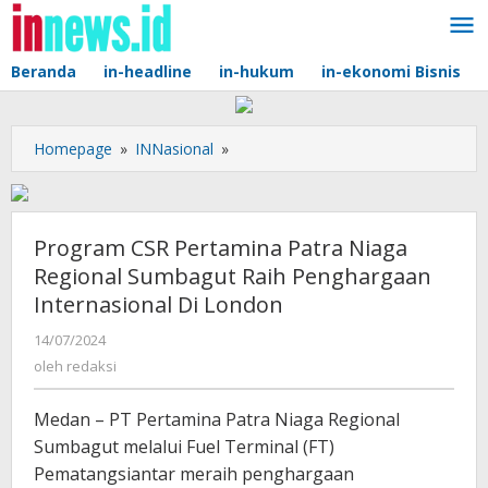
Lewati
ke
konten
Beranda
in-headline
in-hukum
in-ekonomi Bisnis
Program
Homepage
»
INNasional
»
CSR
Pertamina
Patra
Niaga
Program CSR Pertamina Patra Niaga
Regional
Regional Sumbagut Raih Penghargaan
Sumbagut
Internasional Di London
Raih
Penghargaan
oleh
14/07/2024
Internasional
redaksi
oleh
redaksi
Di
London
Medan – PT Pertamina Patra Niaga Regional
Sumbagut melalui Fuel Terminal (FT)
Pematangsiantar meraih penghargaan