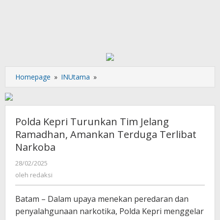
Polda
Homepage
»
INUtama
»
Kepri
Turunkan
Tim
Jelang
Polda Kepri Turunkan Tim Jelang
Ramadhan,
Ramadhan, Amankan Terduga Terlibat
Amankan
Narkoba
Terduga
Terlibat
oleh
28/02/2025
Narkoba
redaksi
oleh
redaksi
Batam – Dalam upaya menekan peredaran dan
penyalahgunaan narkotika, Polda Kepri menggelar