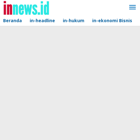
Lewati
ke
konten
Beranda
in-headline
in-hukum
in-ekonomi Bisnis