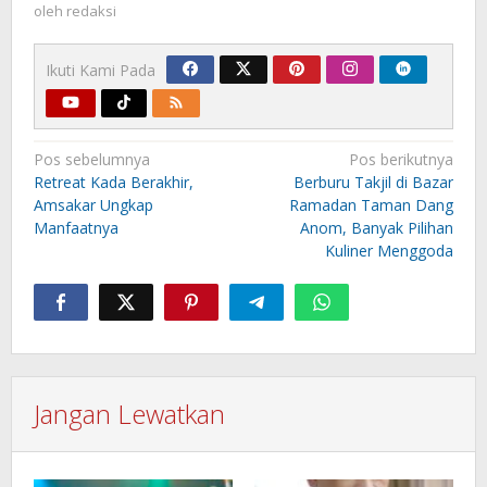
oleh
redaksi
Ikuti Kami Pada
Navigasi
Pos sebelumnya
Pos berikutnya
pos
Retreat Kada Berakhir,
Berburu Takjil di Bazar
Amsakar Ungkap
Ramadan Taman Dang
Manfaatnya
Anom, Banyak Pilihan
Kuliner Menggoda
Jangan Lewatkan