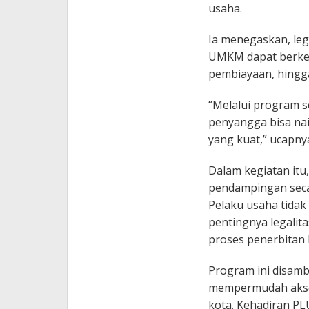
usaha.
Ia menegaskan, leg
UMKM dapat berkem
pembiayaan, hingg
“Melalui program se
penyangga bisa naik
yang kuat,” ucapny
Dalam kegiatan it
pendampingan seca
Pelaku usaha tid
pentingnya legalita
proses penerbitan 
Program ini disamb
mempermudah akses
kota. Kehadiran PLU