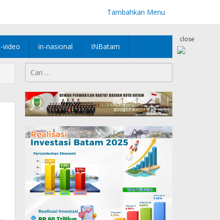
Tambahkan Menu
close
n-video
in-nasional
INBatam
Cari
untuk: