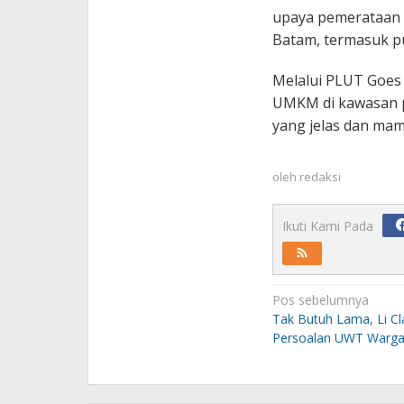
upaya pemerataan 
Batam, termasuk p
Melalui PLUT Goes 
UMKM di kawasan pe
yang jelas dan mam
oleh
redaksi
Ikuti Kami Pada
Navigasi
Pos sebelumnya
pos
Tak Butuh Lama, Li Cl
Persoalan UWT Warga