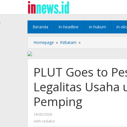
Lewati
ke
konten
e
Beranda
in-headline
in-hukum
in-ek
PLUT
Homepage
»
INBatam
»
Goes
to
Pesisir,
Hadirkan
PLUT Goes to Pes
Layanan
Legalitas
Legalitas Usaha
Usaha
untuk
UMKM
Pemping
Pulau
Pemping
oleh
14/05/2026
redaksi
oleh
redaksi