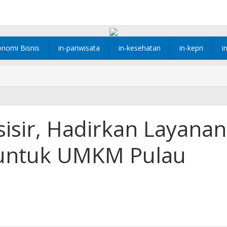
onomi Bisnis
in-pariwisata
in-kesehatan
in-kepri
i
isir, Hadirkan Layanan
 untuk UMKM Pulau