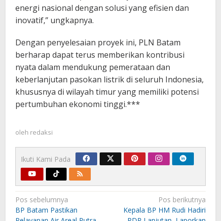
energi nasional dengan solusi yang efisien dan
inovatif,” ungkapnya.
Dengan penyelesaian proyek ini, PLN Batam
berharap dapat terus memberikan kontribusi
nyata dalam mendukung pemerataan dan
keberlanjutan pasokan listrik di seluruh Indonesia,
khususnya di wilayah timur yang memiliki potensi
pertumbuhan ekonomi tinggi.***
oleh
redaksi
Ikuti Kami Pada
Navigasi
Pos sebelumnya
Pos berikutnya
pos
BP Batam Pastikan
Kepala BP HM Rudi Hadiri
Pelayanan Air Areal Putra
RDP Lanjutan, Laporkan