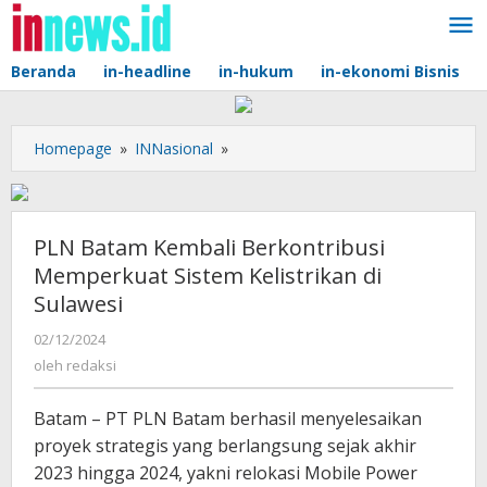
Lewati
ke
konten
Beranda
in-headline
in-hukum
in-ekonomi Bisnis
PLN
Homepage
»
INNasional
»
Batam
Kembali
Berkontribusi
Memperkuat
PLN Batam Kembali Berkontribusi
Sistem
Memperkuat Sistem Kelistrikan di
Kelistrikan
Sulawesi
di
Sulawesi
oleh
02/12/2024
redaksi
oleh
redaksi
Batam – PT PLN Batam berhasil menyelesaikan
proyek strategis yang berlangsung sejak akhir
2023 hingga 2024, yakni relokasi Mobile Power