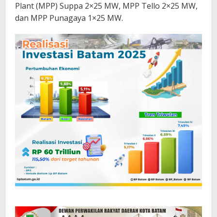
Plant (MPP) Suppa 2×25 MW, MPP Tello 2×25 MW,
dan MPP Punagaya 1×25 MW.